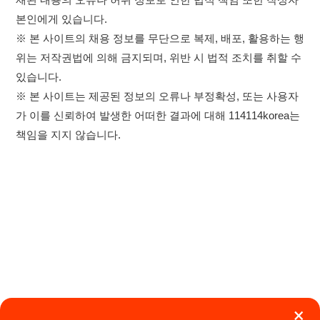
×
이용약관
개인정보처리방침
임금체불사업주
취업정보는 114114KOREA
하루 정보등록 2,000건 이상
고객센터 문의 남기기
(평일기준)
★★★★★
114114구인구직 주식회사
앱 설치하기
대표자 : 장정훈
사업자등록번호 : 440-86-03247
주소 : 인천광역시 연수구 인천타워대로 301, B동 809호
이메일 : 114114korea@naver.com
직업정보제공사업 신고번호 : J1514020250001
통신판매업 신고번호 : 2026-인천연수구-1607