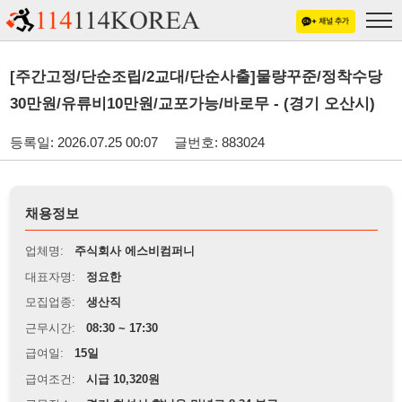
[주간고정/단순조립/2교대/단순사출]물량꾸준/정착수당
30만원/유류비10만원/교포가능/바로무 - (경기 오산시)
등록일: 2026.07.25 00:07
글번호: 883024
채용정보
업체명:
주식회사 에스비컴퍼니
대표자명:
정요한
모집업종:
생산직
근무시간:
08:30 ~ 17:30
급여일:
15일
급여조건:
시급 10,320원
근무장소:
경기 화성시 향남읍 만년로 8-34 부근
※
최저임금 관련 안내