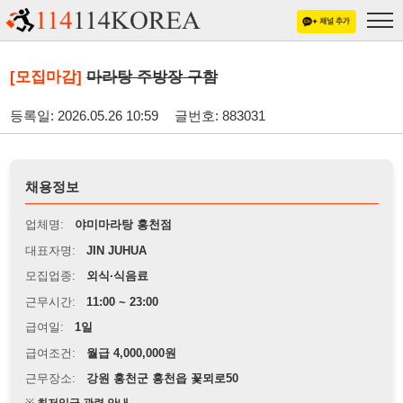
[모집마감]
마라탕 주방장 구함
등록일: 2026.05.26 10:59
글번호: 883031
채용정보
업체명:
야미마라탕 홍천점
대표자명:
JIN JUHUA
모집업종:
외식·식음료
근무시간:
11:00 ~ 23:00
급여일:
1일
급여조건:
월급 4,000,000원
근무장소:
강원 홍천군 홍천읍 꽃뫼로50
※
최저임금 관련 안내
상세정보 내용에 기재된 급여 및 근무 조건이 최저임금에 미달할 경우, 해당
내용이 적용됩니다.