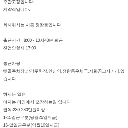
출근시간 : 8:00~ 19시40분 퇴근
잔업안할시 17:00
통근차량
뗏골주차장,삼각주차장,안산역,정왕동우체국,시화공고사거리,있
습니다
하시는 일은
여자는 라인에서 포장하는일 입니다
급여:230-280만원이상
1-15일근무분(당월25일지급)
16-말일근무분(익월10일지급)
4대보험 가입안됨
주휴수당, 있음
근무복 전체 탈의