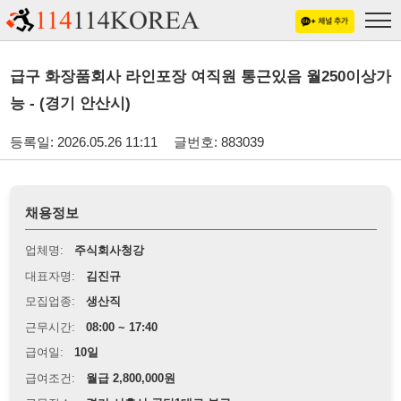
급구 화장품회사 라인포장 여직원 통근있음 월250이상가
능 - (경기 안산시)
등록일: 2026.05.26 11:11
글번호: 883039
채용정보
업체명:
주식회사청강
대표자명:
김진규
모집업종:
생산직
근무시간:
08:00 ~ 17:40
급여일:
10일
급여조건:
월급 2,800,000원
근무장소:
경기 시흥시 공단1대로 부근
※
최저임금 관련 안내