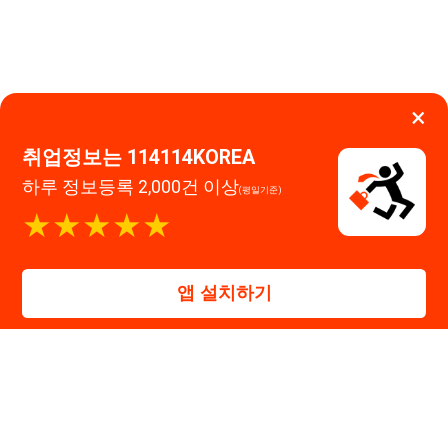
앱 설치하기
대표자 : 장정훈
사업자등록번호 : 440-86-03247
주소 : 인천광역시 연수구 인천타워대로 301, B동 809호
이메일 : 114114korea@naver.com
직업정보제공사업 신고번호 : J1514020250001
통신판매업 신고번호 : 2026-인천연수구-1607
© 114114구인구직. All rights reserved.