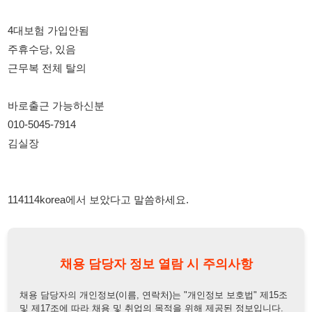
바로출근 가능하신분
010-5045-7914
김실장
114114korea에서 보았다고 말씀하세요.
채용 담당자 정보 열람 시 주의사항
채용 담당자의 개인정보(이름, 연락처)는 "개인정보 보호법" 제15조
및 제17조에 따라 채용 및 취업의 목적을 위해 제공된 정보입니다.
이를 채용 및 취업 이외의 목적으로 무단 사용, 복제, 배포, 또는 제3
자에게 제공할 경우 "개인정보 보호법" 제70조에 의거하여
10년 이
하의 징역 또는 1억원 이하의 벌금
에 처할 수 있음을 엄중히 경고합
니다.
개인정보보호법
채용담당자
상세 보기
정보 열람하기