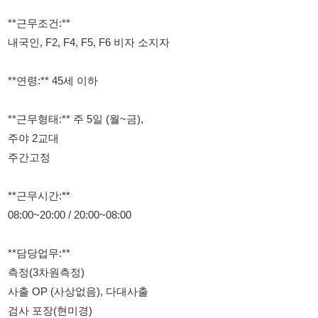
**연령:** 45세 이하
**근무형태:** 주 5일 (월~금),
주야 2교대
주간고정
**근무시간:**
08:00~20:00 / 20:00~08:00
**담당업무:**
측정(3차원측정)
사출 OP (사상없음), 다대사출
검사 포장(현미경)
**급여:** 시급 10,450원
주야2교대 (월 360~450만원)
주간고정 (월 320만 이상)