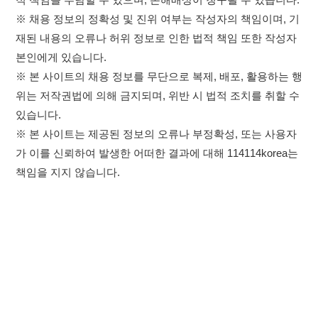
×
이용약관
개인정보처리방침
임금체불사업주
취업정보는 114114KOREA
고객센터 문의 남기기
하루 정보등록 2,000건 이상
(평일기준)
★★★★★
114114구인구직 주식회사
앱 설치하기
대표자 : 장정훈
사업자등록번호 : 440-86-03247
주소 : 인천광역시 연수구 인천타워대로 301, B동 809호
이메일 : 114114korea@naver.com