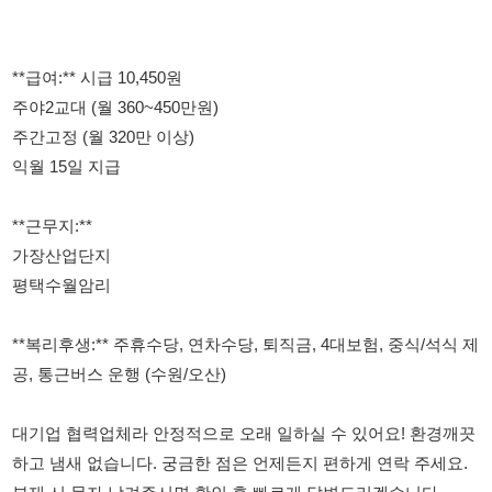
익월 15일 지급
**근무지:**
가장산업단지
평택수월암리
**복리후생:** 주휴수당, 연차수당, 퇴직금, 4대보험, 중식/석식 제
공, 통근버스 운행 (수원/오산)
대기업 협력업체라 안정적으로 오래 일하실 수 있어요! 환경깨끗
하고 냄새 없습니다. 궁금한 점은 언제든지 편하게 연락 주세요.
부재 시 문자 남겨주시면 확인 후 빠르게 답변드리겠습니다.
**문의:**
* 조이사: 010-8185-9570