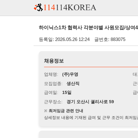
하이닉스1차 협력사 각분야별 사원모집/상여400프로/월43
등록일: 2026.05.26 12:24
글번호: 883075
채용정보
업체명:
(주)우영
대표자명:
모집업종:
생산직
근무시간:
0
급여일:
15일
급여조건:
시
근무장소:
경기 오산시 궐리사로 59
※
최저임금 관련 안내
상세정보 내용에 기재된 급여 및 근무 조건이 최저임금에 미달할 
지원자격
경력:
무관
성별:
무관