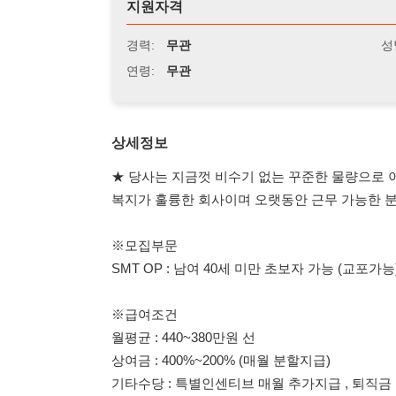
연령:
무관
상세정보
★ 당사는 지금껏 비수기 없는 꾸준한 물량으로 이직율 10
복지가 훌륭한 회사이며 오랫동안 근무 가능한 분들을 찾고
※모집부문
SMT OP : 남여 40세 미만 초보자 가능 (교포가능)
※급여조건
월평균 : 440~380만원 선
상여금 : 400%~200% (매월 분할지급)
기타수당 : 특별인센티브 매월 추가지급 , 퇴직금 , 주휴 , 
급여일 : 15일
※근무조건
주야 2교대 근무
오전 : 08:30 ~ 20:30 (잔업포함)