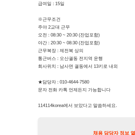
야간 : 20:30 ~ 08:30 (잔업포함)
근무복장 : 제전복 상의
통근버스 : 오산궐동 전지역 운행
회사위치 : 남사면 궐동에서 13키로 내외
★담당자 : 010-4644-7580
문자 전화 카톡 언제든지 가능합니다
114114korea에서 보았다고 말씀하세요.
채용 담당자 정보 열람 시 주
채용 담당자의 개인정보(이름, 연락처)는 "개인정보 보호법" 
및 취업의 목적을 위해 제공된 정보입니다.
이를 채용 및 취업 이외의 목적으로 무단 사용, 복제, 배포, 
정보 보호법" 제70조에 의거하여
10년 이하의 징역 또는 1
엄중히 경고합니다.
개인정보보호법 상세보기
채용