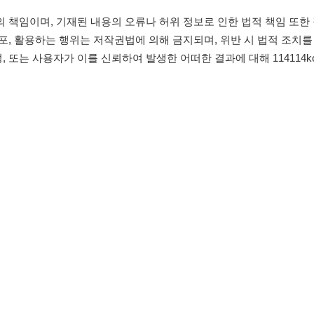
침
임금체불사업주
유튜브
인