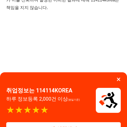
×
취업정보는 114114KOREA
이용약관
개인정보처리방침
임금체불사업주
하루 정보등록 2,000건 이상
(평일기준)
고객센터 문의 남기기
★★★★★
114114구인구직 주식회사
앱 설치하기
대표자 : 장정훈
사업자등록번호 : 440-86-03247
주소 : 인천광역시 연수구 인천타워대로 301, B동 809호
이메일 : 114114korea@naver.com
직업정보제공사업 신고번호 : J1514020250001
통신판매업 신고번호 : 2026-인천연수구-1607
© 114114구인구직. All rights reserved.