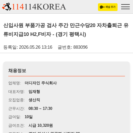
신입사원 부품가공 검사 주간 만근수당20 자차출퇴근 유
류비지급10 H2,F비자 - (경기 평택시)
등록일: 2026.05.26 13:16
글번호: 883096
채용정보
업체명:
더디자인 주식회사
대표자명:
임재형
모집업종:
생산직
근무시간:
08:30 ~ 17:30
급여일:
10일
급여조건:
시급 10,320원
근무장소:
경기 안성시 원곡면 산직길 30
※
최저임금 관련 안내