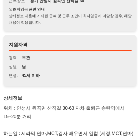
상세정보 내용에 기재된 급여 및 근무 조건이 최저임금에 미달할 경우, 해당
내용이 적용됩니다.
지원자격
경력:
무관
성별:
남
연령:
45세 이하
상세정보
위치 : 안성시 원곡면 산직길 30-63 자차 출퇴근 송탄역에서
15~20분 거리
하는일 : 세라믹 연마,MCT,검사 배우면서 일함 (세정,MCT,연마)
50세 미만 어렵거나 힘든일 없음
근무시간: 주간 08:30~17:30 식사후 잔업 2시간 주 2~3회 특근 월
2회정도 토요일 특근