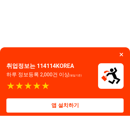
취업정보는 114114KOREA
하루 정보등록 2,000건 이상
(평일기준)
이용약관
개인정보처리방침
임금체불사업주
★★★★★
고객센터 문의 남기기
앱 설치하기
114114구인구직 주식회사
대표자 : 장정훈
사업자등록번호 : 440-86-03247
주소 : 인천광역시 연수구 인천타워대로 301, B동 809호
이메일 : 114114korea@naver.com
직업정보제공사업 신고번호 : J1514020250001
통신판매업 신고번호 : 2026-인천연수구-1607
© 114114구인구직. All rights reserved.