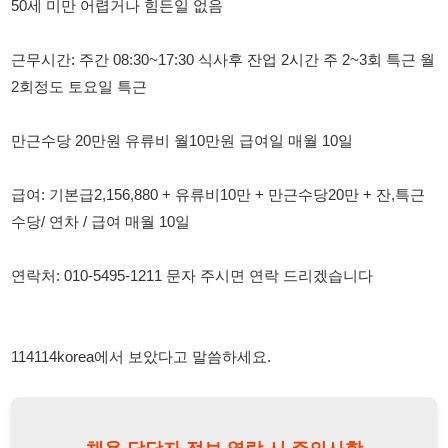
만근수당 20만원 유류비 월10만원 급여일 매월 10일
급여: 기본급2,156,880 + 유류비10만 + 만근수당20만 + 잔,특근
수당/ 연차 / 급여 매월 10일
연락처: 010-5495-1211 문자 주시면 연락 드리겠습니다
114114korea에서 보았다고 말씀하세요.
채용 담당자 정보 열람 시 주의사항
채용 담당자의 개인정보(이름, 연락처)는 "개인정보 보호법" 제15조
및 제17조에 따라 채용 및 취업의 목적을 위해 제공된 정보입니다.
이를 채용 및 취업 이외의 목적으로 무단 사용, 복제, 배포, 또는 제3
자에게 제공할 경우 "개인정보 보호법" 제70조에 의거하여
10년 이
하의 징역 또는 1억원 이하의 벌금
에 처할 수 있음을 엄중히 경고합