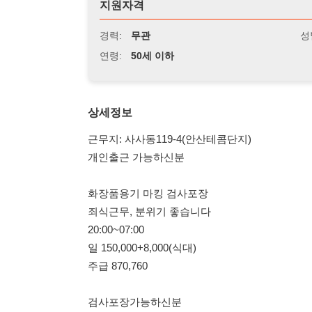
연령:
50세 이하
상세정보
근무지: 사사동119-4(안산테콤단지)
개인출근 가능하신분
화장품용기 마킹 검사포장
죄식근무, 분위기 좋습니다
20:00~07:00
일 150,000+8,000(식대)
주급 870,760
검사포장가능하신분
50세 이하 여성분 많이 연락주세요
010 3902 0479
114114korea에서 보았다고 말씀하세요.