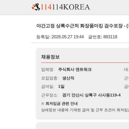
야간고정 상록수근처 화장품마킹 검수포장 - (경기 안산
등록일: 2026.05.27 19:44
글번호: 883118
채용정보
업체명:
주식회사 앤트워크
대표자명:
모집업종:
생산직
근무시간:
0
급여일:
1일
급여조건:
시
근무장소:
경기 안산시 상록구 사사동119-4
※
최저임금 관련 안내
상세정보 내용에 기재된 급여 및 근무 조건이 최저임금에 미달할 
지원자격
경력:
무관
성별:
여