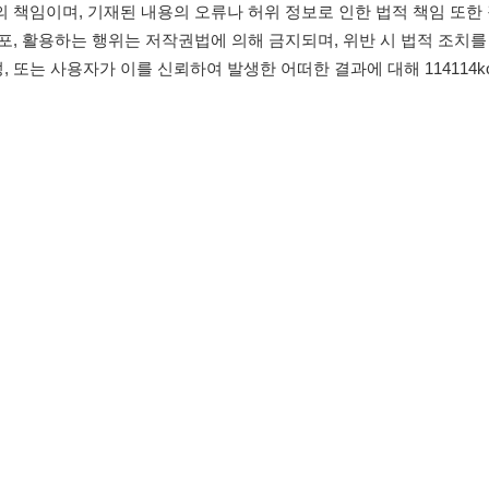
침
임금체불사업주
유튜브
인