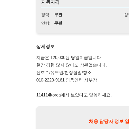
연령:
무관
상세정보
지급은 120,000원 당일지급입니다
현장 경험 많지 않아도 상관없습니다.
신호수/유도원/현장잡일/청소
010-2223-9161 영웅인력 서부장
114114korea에서 보았다고 말씀하세요.
채용 담당자 정보 열람 시 주
채용 담당자의 개인정보(이름, 연락처)는 "개인정보 보호법" 
및 취업의 목적을 위해 제공된 정보입니다.
이를 채용 및 취업 이외의 목적으로 무단 사용, 복제, 배포, 
정보 보호법" 제70조에 의거하여
10년 이하의 징역 또는 1
엄중히 경고합니다.