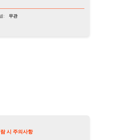
의사항
제15조 및 제17조에 따라 채용
또는 제3자에게 제공할 경우 "개인
억원 이하의 벌금
에 처할 수 있음을