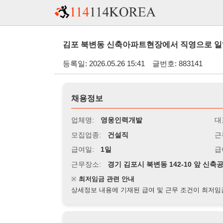
김포 북변동 신축아파트현장에서 직영으로 일하실 잡부 인
등록일: 2026.05.26 15:41
글번호: 883141
채용정보
업체명:
영웅인력개발
대표자명:
모집업종:
건설직
근무시간:
0
급여일:
1일
급여조건:
일
근무장소:
경기 김포시 북변동 142-10 앞 신축공사현장
※
최저임금 관련 안내
상세정보 내용에 기재된 급여 및 근무 조건이 최저임금에 미달할 
지원자격
경력:
무관
성별:
무관