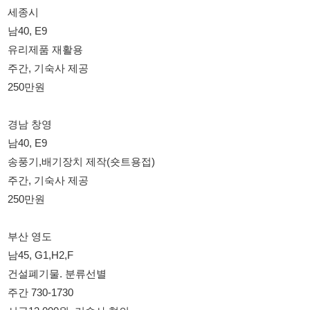
남45, G1,H2,F
건설폐기물. 분류선별
주간 730-1730
시급13,000원, 기숙사 협의
[담당자 : 010-3376-7751]
114114korea에서 보았다고 말씀하세요.
채용 담당자 정보 열람 시 주의사항
채용 담당자의 개인정보(이름, 연락처)는 "개인정보 보호법" 제15조
및 제17조에 따라 채용 및 취업의 목적을 위해 제공된 정보입니다.
이를 채용 및 취업 이외의 목적으로 무단 사용, 복제, 배포, 또는 제3
자에게 제공할 경우 "개인정보 보호법" 제70조에 의거하여
10년 이
하의 징역 또는 1억원 이하의 벌금
에 처할 수 있음을 엄중히 경고합
니다.