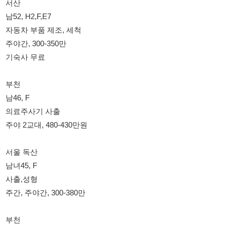
기숙사 무료
부천
남46, F
의료주사기 사출
주야 2교대, 480-430만원
서울 독산
남녀45, F
사출,성형
주간, 주야간, 300-380만
부천
남45, 여62 F
화장품용기 인쇄
주간, 260만
경북 상주