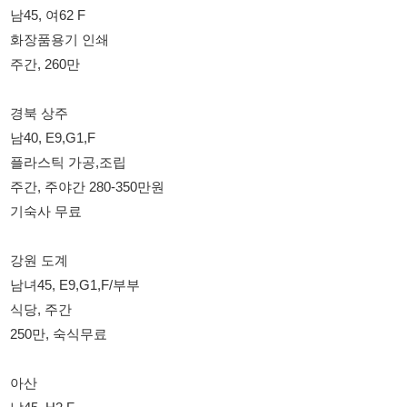
남40, E9,G1,F
플라스틱 가공,조립
주간, 주야간 280-350만원
기숙사 무료
강원 도계
남녀45, E9,G1,F/부부
식당, 주간
250만, 숙식무료
아산
남45, H2,F
자동차부품 프레스
주간, 250-320만
기숙사
아산
남50, G1,H2,F