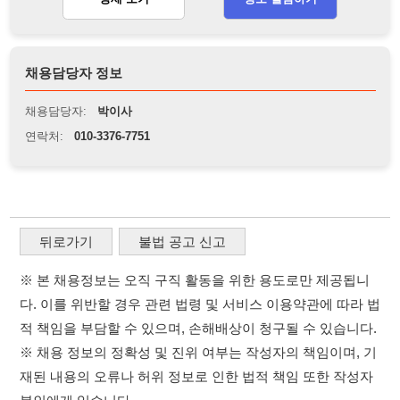
본인에게 있습니다.
※ 본 사이트의 채용 정보를 무단으로 복제, 배포, 활용하는 행
위는 저작권법에 의해 금지되며, 위반 시 법적 조치를 취할 수
있습니다.
※ 본 사이트는 제공된 정보의 오류나 부정확성, 또는 사용자
가 이를 신뢰하여 발생한 어떠한 결과에 대해 114114korea는
책임을 지지 않습니다.
이용약관
개인정보처리방침
임금체불사업주
고객센터 문의 남기기
114114구인구직 주식회사
×
취업정보는 114114KOREA
대표자 : 장정훈
사업자등록번호 : 440-86-03247
하루 정보등록 2,000건 이상
(평일기준)