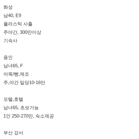
모텔,호텔
남녀65, 초보가능
1인 250-270만, 숙소제공
부산 강서
남40,G1,E9
mct, cnc조작
주간, 주야간
250-330만
경기 화성
남40,E9
알루미늄생산
주간, 기숙사제공
250만원
경기 안성