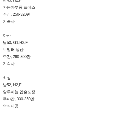
보일러 생산
주간, 260-300만
기숙사
화성
남52, H2,F
알루미늄 압출포장
주야간, 300-350만
숙식제공
이천
남여50, G1,E9,F
야채손질, 포장
주간, 250만
기숙사 무료
군포
남38, F