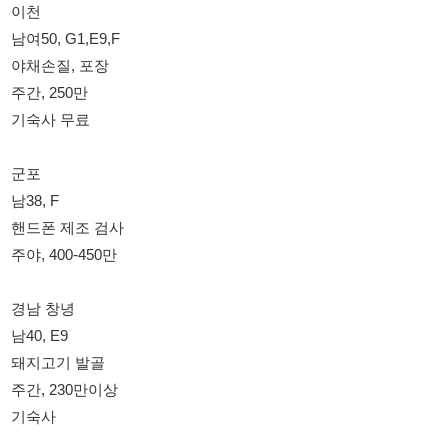
핸드폰 제조 검사
주야, 400-450만
경남 창녕
남40, E9
돼지고기 발골
주간, 230만이상
기숙사
화성
남40, E9
플라스틱 사출
주야간, 300만이상
기숙사
용인
남녀65, F
어묵/빵,제조
주,야간 일당10-16만