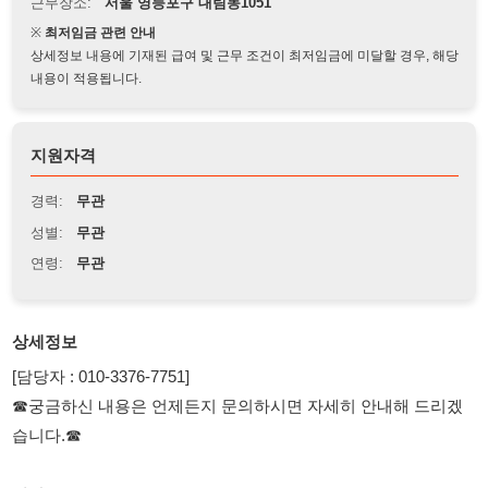
상세정보 내용에 기재된 급여 및 근무 조건이 최저임금에 미달할 경우, 해당
내용이 적용됩니다.
지원자격
경력:
무관
성별:
무관
연령:
무관
상세정보
[담당자 : 010-3376-7751]
☎궁금하신 내용은 언제든지 문의하시면 자세히 안내해 드리겠
습니다.☎
서산
남52, H2,F,E7
자동차 부품 제조, 세척
주야간, 300-350만