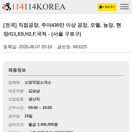
[전국] 직접공장, 주야430만 이상 공장, 모텔, 농장, 현
장/G1,E9,H2,F,국적 - (서울 구로구)
등록일: 2026.08.07 20:18
글번호: 883225
채용정보
업체명:
소망직업소개소
대표자명:
김승남
모집업종:
생산직
근무시간:
09:00 ~ 18:00
급여일:
10일
급여조건:
월급 3,400,000원
근무장소:
서울 영등포구 대림동1051
※
최저임금 관련 안내