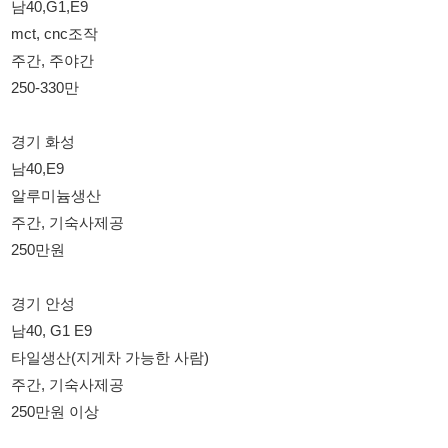
남40, G1 E9
타일생산(지게차 가능한 사람)
주간, 기숙사제공
250만원 이상
세종시
남40, E9
유리제품 재활용
주간, 기숙사 제공
250만원
경남 창영
남40, E9
송풍기,배기장치 제작(숏트용접)
주간, 기숙사 제공
250만원
부산 영도