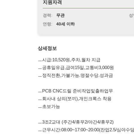
연령:
40세 이하
상세정보
ㅡ시급:10,520원,주차,월차 지급
ㅡ공휴일유급,급여15일,교통비3,000원
ㅡ정직전환,가불가능.명절수당.성과금
ㅡPCB CNC드릴 준비작업및출하업무
ㅡ회사내 상의(쪼끼),개인크록스 착용
ㅡ초보가능
ㅡ3조2교대 (주간4/휴무2/야간4/휴무2)
ㅡ근무시간:08:00~17:00~20:00(잔업2.5/심야수당7)
ㅡ잔업풀/특근은 업무 배우시고 가능
ㅡ남.여사원모집 / 40미만 지원
ㅡ반월공단(목내동)/대중교통및 자차 출퇴근 가능하신분
ㅡ회사면접있음 / 근무환경 및 현장볼수 있어요