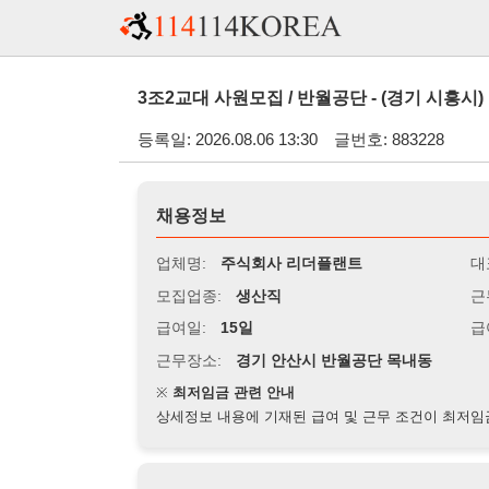
3조2교대 사원모집 / 반월공단 - (경기 시흥시)
등록일: 2026.08.06 13:30
글번호: 883228
채용정보
업체명:
주식회사 리더플랜트
대표자명:
모집업종:
생산직
근무시간:
0
급여일:
15일
급여조건:
시
근무장소:
경기 안산시 반월공단 목내동
※
최저임금 관련 안내
상세정보 내용에 기재된 급여 및 근무 조건이 최저임금에 미달할 
지원자격
경력:
무관
성별:
무관