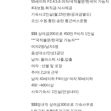
음성대소/안성1공단
남자: 플라스틱 사출,압출
여자 : 선별 및 포장
주/야 2교대 근무
남자 43세이하 F4이상/ 여자 50세이하
450 ~400이상
사외기숙사: 1인실(안성내리)
$$$정규직 상여금300프로 기숙사무료
* 정규직 전환*주간고정.2교대*
김포 통진읍
국적불문 45세이하 남녀.H2. F비자
주간고정 :남녀: 월340만원(상여금300프로포함)
2교대 : 남녀:월390만원 (상여금300프로포함)
통근버스운행 : 김포, 인천서구
3식제공 (기숙사무료)
114114korea에서 보았다고 말씀하세요.