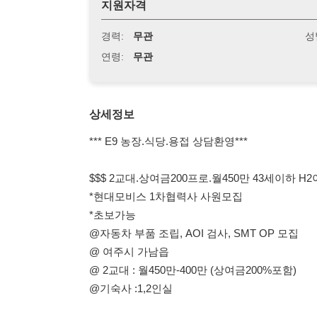
연령:
무관
상세정보
*** E9 농장.식당.용접 상담환영***
$$$ 2교대.상여금200프로.월450만 43세이하 H2이상 교포
*현대모비스 1차협력사 사원모집
*초보가능
@자동차 부품 조립, AOI 검사, SMT OP 모집
@ 여주시 가남읍
@ 2교대 : 월450만-400만 (상여금200%포함)
@기숙사 :1,2인실
$$$ 용접.철근배근.목수모집.G1.F비자.55세이하
***용접:5명/목수:1명/철근:2명***
@용접 :이천,음성 / 철근,목수: 포천.양주
@ 55세이하 .F비자.G1(용접가능)
@ 용접 :경력1년이상 :월450만원이상(1공수:14,15만원)