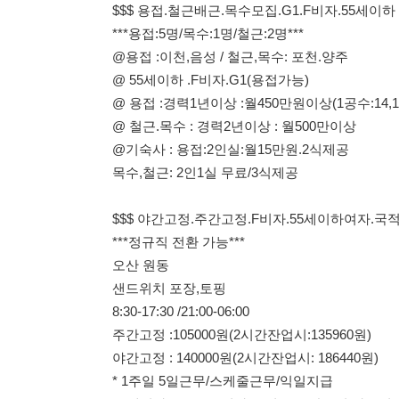
@ 철근.목수 : 경력2년이상 : 월500만이상
@기숙사 : 용접:2인실:월15만원.2식제공
목수,철근: 2인1실 무료/3식제공
$$$ 야간고정.주간고정.F비자.55세이하여자.국적불문
***정규직 전환 가능***
오산 원동
샌드위치 포장,토핑
8:30-17:30 /21:00-06:00
주간고정 :105000원(2시간잔업시:135960원)
야간고정 : 140000원(2시간잔업시: 186440원)
* 1주일 5일근무/스케줄근무/익일지급
55세이하 F2.4.5.6 여자/국적불문/한국어 가능지
4대보험.퇴직금.식사제공
기숙사:2인실(월;15만원/공과금별도)
오산.수원.통탄.송탄 통근버스운행
$$$ 상여금200프로 450만 F비자 1인실
***국적불문/한국말 가능자***
여자2명/남자1명