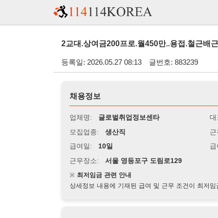
2교대.상여금200프로.월450만..용접.철근배근.목수모집.
등록일: 2026.05.27 08:13
글번호: 883239
채용정보
업체명:
글로벌취업정보센타
대표자명:
모집업종:
생산직
근무시간:
0
급여일:
10일
급여조건:
월
근무장소:
서울 영등포구 도림로129
※
최저임금 관련 안내
상세정보 내용에 기재된 급여 및 근무 조건이 최저임금에 미달할 
지원자격
경력:
무관
성별:
무관