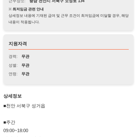
상세정보 내용에 기재된 급여 및 근무 조건이 최저임금에 미달할 경우, 해당
내용이 적용됩니다.
지원자격
경력:
무관
성별:
무관
연령:
무관
상세정보
■천안 서북구 성거읍
■주간
09:00~18:00
잔업 시 20:00 까지
■유리병/향수병
- 컨베이어 라인 작업/입식 (라인 따라 나오는 제품들을 옆 상자에