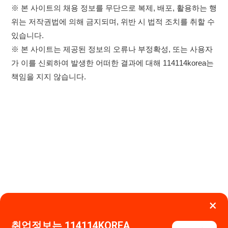
×
취업정보는 114114KOREA
하루 정보등록 2,000건 이상
이용약관
개인정보처리방침
임금체불사업주
(평일기준)
★★★★★
고객센터 문의 남기기
114114구인구직 주식회사
앱 설치하기
대표자 : 장정훈
사업자등록번호 : 440-86-03247
주소 : 인천광역시 연수구 인천타워대로 301, B동 809호
이메일 : 114114korea@naver.com