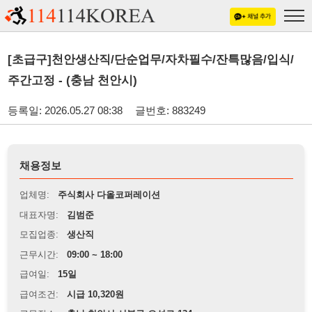
[초급구]천안생산직/단순업무/자차필수/잔특많음/입식/
주간고정 - (충남 천안시)
등록일: 2026.05.27 08:38
글번호: 883249
채용정보
업체명:
주식회사 다올코퍼레이션
대표자명:
김범준
모집업종:
생산직
근무시간:
09:00 ~ 18:00
급여일:
15일
급여조건:
시급 10,320원
근무장소:
충남 천안시 서북구 오성로 134
※
최저임금 관련 안내