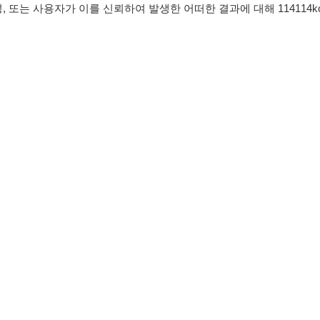
침
임금체불사업주
유튜브
인