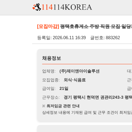
[모집마감]
평택호휴게소 주방 직원 모집 일당13만원
등록일: 2026.06.11 16:39
글번호: 883262
채용정보
업체명:
(주)제이앤아이솔루션
대표자명:
모집업종:
외식·식음료
근무시간:
0
급여일:
21일
급여조건:
일
근무장소:
경기 평택시 현덕면 권관리243-3 평택호휴게소
※
최저임금 관련 안내
상세정보 내용에 기재된 급여 및 근무 조건이 최저임금에 미달할 
지원자격
경력:
무관
성별:
무관