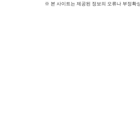
114114구인구직 주식회사
이용약관
개인정보처리방
대표자 : 장정훈
사업자등록번호 : 440-86-03247
주소 : 인천광역시 연수구 인천타워대로 301, B동 809호