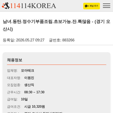
남녀.동탄.정수기부품조립.초보가능.잔.특많음 - (경기 오
산시)
등록일: 2026.05.27 09:27
글번호: 883266
채용정보
업체명:
모아테크
대표자명:
이원진
모집업종:
생산직
근무시간:
08:30 ~ 17:30
급여일:
10일
급여조건:
시급 10,320원
근무장소:
경기 오산시 동탄산업단지
※
최저임금 관련 안내