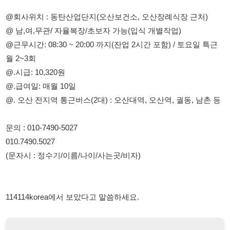
월 2~3회
@.시급: 10,320원
@.급여일: 매월 10일
@. 오산 전지역 통근버스(2대) : 오산대역, 오산역, 궐동, 남촌 등
문의 : 010-7490-5027
010.7490.5027
(문자시 : 정수기/이름/나이/사는곳/비자)
114114korea에서 보았다고 말씀하세요.
채용 담당자 정보 열람 시 주의사항
채용 담당자의 개인정보(이름, 연락처)는 "개인정보 보호법" 제15조
및 제17조에 따라 채용 및 취업의 목적을 위해 제공된 정보입니다.
이를 채용 및 취업 이외의 목적으로 무단 사용, 복제, 배포, 또는 제3
자에게 제공할 경우 "개인정보 보호법" 제70조에 의거하여
10년 이