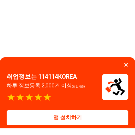
취업정보는 114114KOREA
하루 정보등록 2,000건 이상
(평일기준)
이용약관
개인정보처리방침
임금체불사업주
★★★★★
고객센터 문의 남기기
114114구인구직 주식회사
앱 설치하기
대표자 : 장정훈
사업자등록번호 : 440-86-03247
주소 : 인천광역시 연수구 인천타워대로 301, B동 809호
이메일 : 114114korea@naver.com
직업정보제공사업 신고번호 : J1514020250001
통신판매업 신고번호 : 2026-인천연수구-1607
© 114114구인구직. All rights reserved.