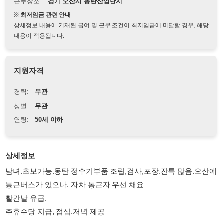
상세정보 내용에 기재된 급여 및 근무 조건이 최저임금에 미달할 경우, 해당
내용이 적용됩니다.
지원자격
경력:
무관
성별:
무관
연령:
50세 이하
상세정보
남녀.초보가능.동탄 정수기부품 조립,검사,포장.잔특 많음.오산에
통근버스가 있으나. 자차 통근자 우선 채요
빨간날 유급.
주휴수당 지급, 점심.저녁 제공
@회사위치 : 동탄산업단지(오산보건소, 오산장례식장 근처)
@ 남,여,무관/ 자율복장/초보자 가능(입식 개별작업)
@근무시간: 08:30 ~ 20:00 까지(잔업 2시간 포함) / 토요일 특근