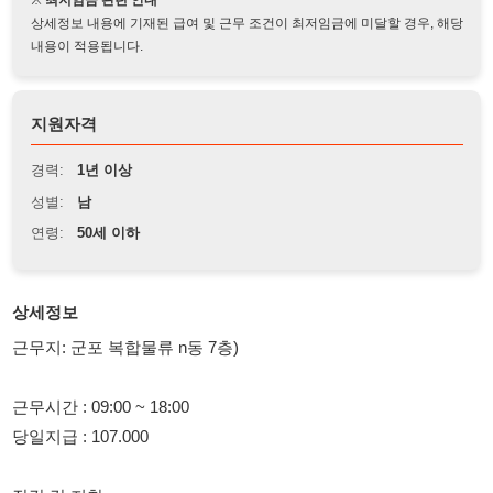
지원자격
경력:
1년 이상
성별:
남
연령:
50세 이하
상세정보
근무지: 군포 복합물류 n동 7층)
근무시간 : 09:00 ~ 18:00
당일지급 : 107.000
장갑.칼 지참
박스접기. 포장. 적재 등등 일반 입출고 업무
식사 지참 혹은 사비
남자분만 모집