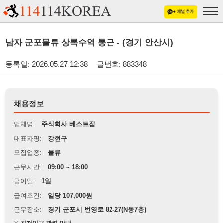
남자 군포물류 상록수역 통근 - (경기 안산시)
등록일: 2026.05.27 12:38
글번호: 883348
채용정보
업체명:
주식회사 베스트잡
대표자명:
강현구
모집업종:
물류
근무시간:
09:00 ~ 18:00
급여일:
1일
급여조건:
일당 107,000원
근무장소:
경기 군포시 번영로 82-27(N동7층)
※
최저임금 관련 안내
상세정보 내용에 기재된 급여 및 근무 조건이 최저임금에 미달할 경우, 해당
내용이 적용됩니다.