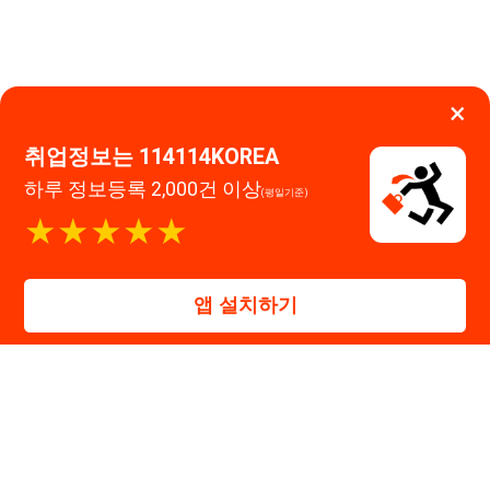
고객센터 문의 남기기
앱 설치하기
114114구인구직 주식회사
대표자 : 장정훈
사업자등록번호 : 440-86-03247
주소 : 인천광역시 연수구 인천타워대로 301, B동 809호
이메일 : 114114korea@naver.com
직업정보제공사업 신고번호 : J1514020250001
통신판매업 신고번호 : 2026-인천연수구-1607
© 114114구인구직. All rights reserved.