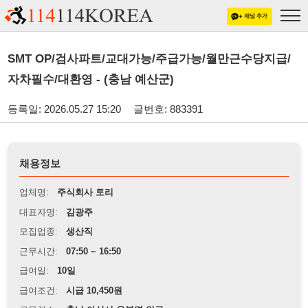
SMT OP/검사파트/교대가능/주급가능/월만근수당지급/
자차필수/대환영 - (충남 예산군)
등록일: 2026.05.27 15:20
글번호: 883391
채용정보
업체명:
주식회사 토리
대표자명:
김광주
모집업종:
생산직
근무시간:
07:50 ~ 16:50
급여일:
10일
급여조건:
시급 10,450원
근무장소:
충남 아산시 음봉면 인근
※
최저임금 관련 안내