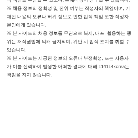
×
이용약관
개인정보처리방침
임금체불사업주
취업정보는 114114KOREA
고객센터 문의 남기기
하루 정보등록 2,000건 이상
(평일기준)
★★★★★
114114구인구직 주식회사
앱 설치하기
대표자 : 장정훈
사업자등록번호 : 440-86-03247
주소 : 인천광역시 연수구 인천타워대로 301, B동 809호
이메일 : 114114korea@naver.com