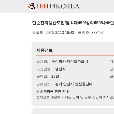
단순전자생산모집/월최대450/상여650/내국인/교포/식사
등록일: 2026.07.13 16:43
글번호: 883402
채용정보
업체명:
주식회사 제이알파트너
대표자명:
모집업종:
생산직
근무시간:
0
급여일:
25일
급여조건:
시
근무장소:
경기 안산시 안산공단내
※
최저임금 관련 안내
상세정보 내용에 기재된 급여 및 근무 조건이 최저임금에 미달할 
지원자격
경력:
무관
성별:
무관