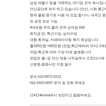
퇴직금.잔, 특근수당, 심야수당
대형 휴게실, 카페테리아등 복지 최상입니다
월330만원~450만원 (잔업,특근에따라 차이) 3개월 후 상
잔업,특근에 따라 수당 따로 발생합니다
면접은 월~금 안산 채용 사무실에서 오전11시에 진행하고
신분증,증명사진 지참 필수
문의 010-8972-5222
010-2933-8097 문자 및 전화 주세요
114114korea에서 보았다고 말씀하세요.
채용 담당자 정보 열람 시 주
채용 담당자의 개인정보(이름, 연락처)는 "개인정보 보호법" 
및 취업의 목적을 위해 제공된 정보입니다.
이를 채용 및 취업 이외의 목적으로 무단 사용, 복제, 배포, 
정보 보호법" 제70조에 의거하여
10년 이하의 징역 또는 1
엄중히 경고합니다.