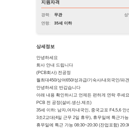
연령:
35세 이하
상세정보
안녕하세요
회사 안내 드립니다
(PCB회사) 전공정
월최대450/상여650/성과급/기숙사/내외국인/파견,계약,
안녕하세요 반갑습니다
아래 내용 확인하시고 언제든 편하게 연락 주세요~
PCB 전 공정(설비.생산.제조)
35세 이하: 남자,여자내국인, 중국교포 F4,5,6 안산 공단 
3조2교대(4일 근무 2일 휴무), 휴무일에 특근가능
휴무일에 특근 가능 08:30~20:30 (잔업포함) 20:30~08:30
삼성 애플사 등을 거래하는 대기업 전자 회사입니다
안산공단에 위치 하고 있습니다 (안산, 시화 통근버스 운행)
현재 물량 증가로 사원 대 모집 합니다. 내국인 중국교포 F4,
전 공정 초보 가능
4대보험 주차.월차.연차.상여금 650