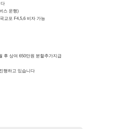
여 650만원 분할추가지급
 있습니다
의사항
제15조 및 제17조에 따라 채용
또는 제3자에게 제공할 경우 "개인
억원 이하의 벌금
에 처할 수 있음을