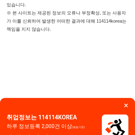
×
취업정보는 114114KOREA
하루 정보등록 2,000건 이상
이용약관
개인정보처리방침
임금체불사업주
(평일기준)
★★★★★
고객센터 문의 남기기
114114구인구직 주식회사
앱 설치하기
대표자 : 장정훈
사업자등록번호 : 440-86-03247
주소 : 인천광역시 연수구 인천타워대로 301, B동 809호
이메일 : 114114korea@naver.com
직업정보제공사업 신고번호 : J1514020250001
통신판매업 신고번호 : 2026-인천연수구-1607