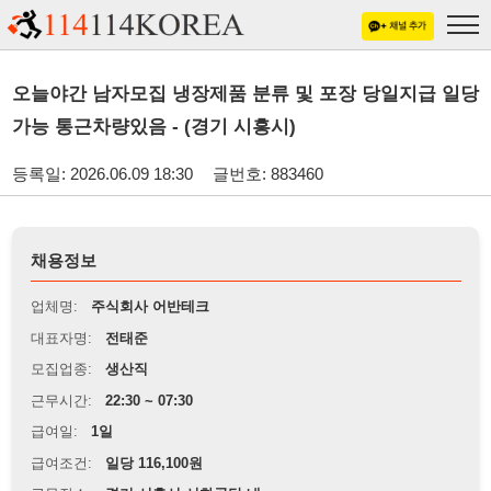
오늘야간 남자모집 냉장제품 분류 및 포장 당일지급 일당
가능 통근차량있음 - (경기 시흥시)
등록일: 2026.06.09 18:30
글번호: 883460
채용정보
업체명:
주식회사 어반테크
대표자명:
전태준
모집업종:
생산직
근무시간:
22:30 ~ 07:30
급여일:
1일
급여조건:
일당 116,100원
근무장소:
경기 시흥시 시화공단 내
※
최저임금 관련 안내