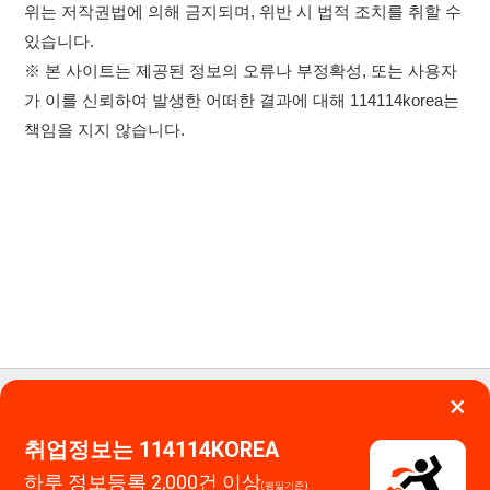
×
이용약관
개인정보처리방침
임금체불사업주
취업정보는 114114KOREA
고객센터 문의 남기기
하루 정보등록 2,000건 이상
(평일기준)
114114구인구직 주식회사
★★★★★
대표자 : 장정훈
사업자등록번호 : 440-86-03247
앱 설치하기
주소 : 인천광역시 연수구 인천타워대로 301, B동 809호
이메일 : 114114korea@naver.com
직업정보제공사업 신고번호 : J1514020250001
통신판매업 신고번호 : 2026-인천연수구-1607
© 114114구인구직. All rights reserved.