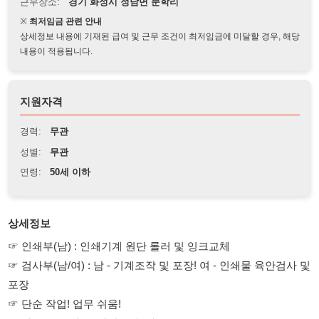
상세정보 내용에 기재된 급여 및 근무 조건이 최저임금에 미달할 경우, 해당
내용이 적용됩니다.
지원자격
경력:
무관
성별:
무관
연령:
50세 이하
상세정보
☞ 인쇄부(남) : 인쇄기계 원단 롤러 및 잉크교체
☞ 검사부(남/여) : 남 - 기계조작 및 포장! 여 - 인쇄물 육안검사 및
포장
☞ 단순 작업! 업무 쉬움!
☞ 바로 근무 가능! 장기 근속 가능!
▶ 근무지
- 화성 정남면 문학리 647