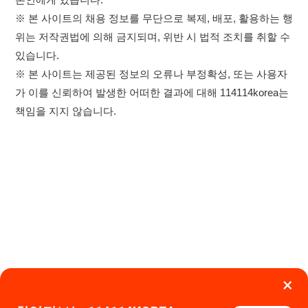
×
이용약관
개인정보처리방침
임금체불사업주
취업정보는 114114KOREA
하루 정보등록 2,000건 이상
고객센터 문의 남기기
(평일기준)
★★★★★
114114구인구직 주식회사
앱 설치하기
대표자 : 장정훈
사업자등록번호 : 440-86-03247
주소 : 인천광역시 연수구 인천타워대로 301, B동 809호
이메일 : 114114korea@naver.com
직업정보제공사업 신고번호 : J1514020250001
통신판매업 신고번호 : 2026-인천연수구-1607
© 114114구인구직. All rights reserved.