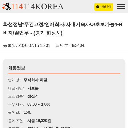
화성정남/주간고정/인쇄회사/사내기숙사O/초보가능/FH
비자/꿀업무 - (경기 화성시)
등록일: 2026.07.15 15:01
글번호: 883494
채용정보
업체명:
주식회사 하엘
대표자명:
지보름
모집업종:
생산직
근무시간:
08:00 ~ 17:00
급여일:
15일
급여조건:
시급 10,320원
근무장소:
경기 화성시 정남면 문학리
※
최저임금 관련 안내