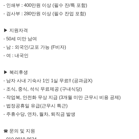
- 남 : 외국인/교포 가능 (F비자)
- 여 : 내국인
▶ 복리후생
- 남자 사내 기숙사 1인 1실 무료!! (공과금X)
- 조식, 중식, 석식 무료제공 (구내식당)
- 작업복, 안전화 무상 지급 (3개월 미만 근무시 비용 공제)
- 법정공휴일 유급(근무시 특근)
- 주휴수당, 연차, 월차, 퇴직금 발생
☎ 문의 및 지원
- 010-9818-8634
- 부재시 (성함/나이/거주지/화성인쇄) 남겨주시면 빠른 안내 도와
드리겠습니다.
114114korea에서 보았다고 말씀하세요.