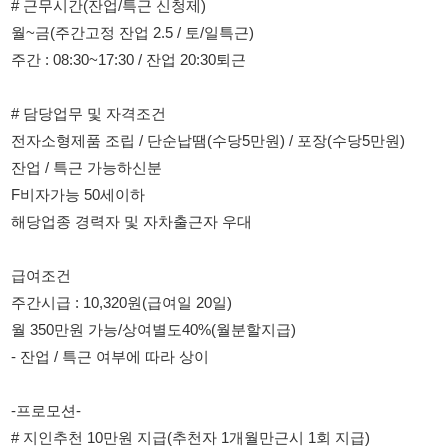
# 담당업무 및 자격조건
전자소형제품 조립 / 단순납땜(수당5만원) / 포장(수당5만원)
잔업 / 특근 가능하신분
F비자가능 50세이하
해당업종 경력자 및 자차출근자 우대
급여조건
주간시급 : 10,320원(급여일 20일)
월 350만원 가능/상여별도40%(월분할지급)
- 잔업 / 특근 여부에 따라 상이
-프로모션-
# 지인추천 10만원 지급(추천자 1개월만근시 1회 지급)
# 자차운전자 유류비지원 5만원(1개월 만근시마다 지급)
많은 참여 부탁드립니다.
기타사항
좌식(조립 납땜) 입식(포장) 근무