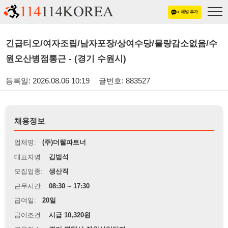
긴급티오/여자조립/남자포장/상여수당/물량감소없음/수
원오산병점통근 - (경기 수원시)
등록일: 2026.08.06 10:19
글번호: 883527
채용정보
업체명:
(주)더웰파트너
대표자명:
김범석
모집업종:
생산직
근무시간:
08:30 ~ 17:30
급여일:
20일
급여조건:
시급 10,320원
근무장소:
경기 평택시 진위산업단지
※
최저임금 관련 안내