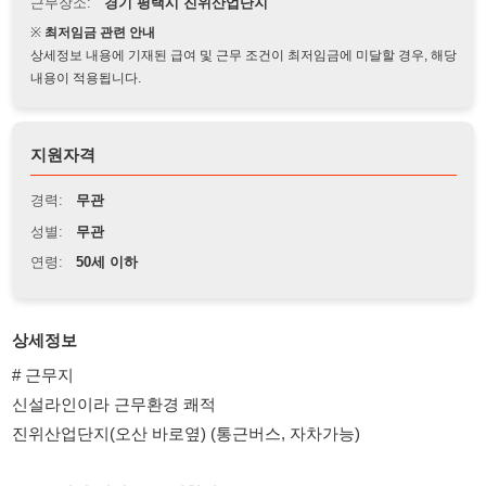
상세정보 내용에 기재된 급여 및 근무 조건이 최저임금에 미달할 경우, 해당
내용이 적용됩니다.
지원자격
경력:
무관
성별:
무관
연령:
50세 이하
상세정보
# 근무지
신설라인이라 근무환경 쾌적
진위산업단지(오산 바로옆) (통근버스, 자차가능)
# 근무시간(잔업/특근 신청제)
월~금(주간고정 잔업 2.5 / 토/일특근)
주간 : 08:30~17:30 / 잔업 20:30퇴근