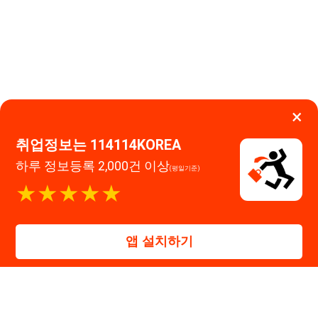
★★★★★
운영시간: 09:00 ~ 18:00 (주말·공휴일 휴무)
114114구인구직 주식회사
앱 설치하기
대표자 : 장정훈
사업자등록번호 : 440-86-03247
주소 : 인천광역시 연수구 인천타워대로 301, B동 809호
이메일 : 114114korea@naver.com
직업정보제공사업 신고번호 : J1514020250001
통신판매업 신고번호 : 2026-인천연수구-1607
© 114114구인구직. All rights reserved.