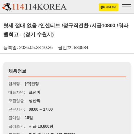
텃세 절대 없음 /인센티브 /정규직전환 /시급10800 /워라
밸최고 - (경기 수원시)
등록일: 2026.05.28 10:26
글번호: 883534
채용정보
업체명:
(주)인정
대표자명:
표선미
모집업종:
생산직
근무시간:
08:00 ~ 17:00
급여일:
10일
급여조건:
시급 10,800원
근무장소:
경기 화성시 정남면 귀래리
※
최저임금 관련 안내