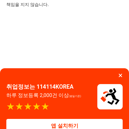
×
취업정보는 114114KOREA
하루 정보등록 2,000건 이상
(평일기준)
이용약관
개인정보처리방침
임금체불사업주
★★★★★
0507-1488-0453
고객센터:
운영시간: 09:00 ~ 18:00 (주말·공휴일 휴무)
114114구인구직 주식회사
앱 설치하기
대표자 : 장정훈
사업자등록번호 : 440-86-03247
주소 : 인천광역시 연수구 인천타워대로 301, B동 809호
이메일 : 114114korea@naver.com
직업정보제공사업 신고번호 : J1514020250001
통신판매업 신고번호 : 2026-인천연수구-1607
© 114114구인구직. All rights reserved.