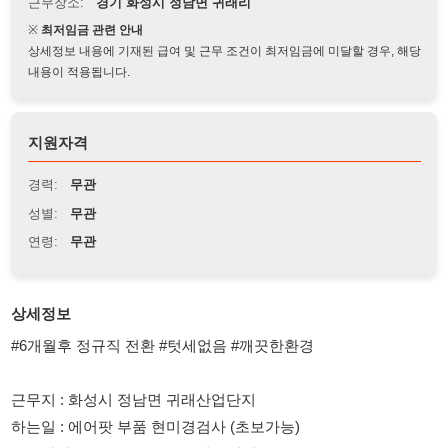
상세정보 내용에 기재된 급여 및 근무 조건이 최저임금에 미달할 경우, 해당
내용이 적용됩니다.
지원자격
경력:
무관
성별:
무관
연령:
무관
상세정보
#6개월후 정규직 전환 #텃세없음 #깨끗한환경
근무지 : 화성시 정남면 귀래산업단지
하는일 : 에어팟 부품 현미경검사 (초보가능)
근무시간 08:00 ~ 17:00 (주5일, 8시간 근무)
지원자격 : 52세 이하 여자
생긴지 얼마 안 된 현장이라 깔끔하고 소규모 인원으로 진행하고