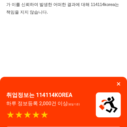
×
취업정보는 114114KOREA
하루 정보등록 2,000건 이상
(평일기준)
이용약관
개인정보처리방침
임금체불사업주
★★★★★
고객센터 문의 남기기
114114구인구직 주식회사
앱 설치하기
대표자 : 장정훈
사업자등록번호 : 440-86-03247
주소 : 인천광역시 연수구 인천타워대로 301, B동 809호
이메일 : 114114korea@naver.com
직업정보제공사업 신고번호 : J1514020250001
통신판매업 신고번호 : 2026-인천연수구-1607
© 114114구인구직. All rights reserved.