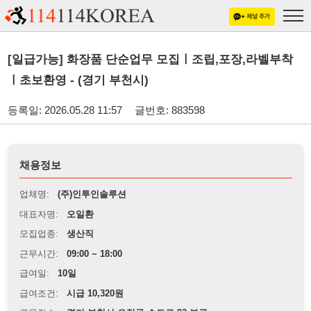
[일급가능] 화장품 단순업무 모집ㅣ조립,포장,라벨부착
ㅣ초보환영 - (경기 부천시)
등록일: 2026.05.28 11:57
글번호: 883598
채용정보
업체명:
(주)인투인솔루션
대표자명:
오일환
모집업종:
생산직
근무시간:
09:00 ~ 18:00
급여일:
10일
급여조건:
시급 10,320원
근무장소:
경기 부천시 오정구 수도로 93 부근
※
최저임금 관련 안내