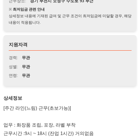
상세정보 내용에 기재된 급여 및 근무 조건이 최저임금에 미달할 경우, 해당
내용이 적용됩니다.
지원자격
경력:
무관
성별:
무관
연령:
무관
상세정보
[주간 라인(느림) 근무(초보가능)]
업무 : 화장품 조립, 포장, 라벨 부착
근무시간 :9시 ~ 18시 (잔업 1시간) 거의없음
급여일 : 매월 10일 / 매주 주급 가능
주휴수당, 공휴일유급