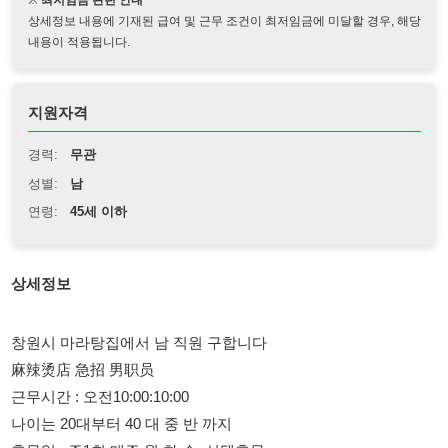
지원자격
경력:
무관
성별:
남
연령:
45세 이하
상세정보
창원시 마라탕집에서 남 직원 구합니다
麻辣烫店 急招 男职员
근무시간 : 오전10:00:10:00
나이는 20대부터 40 대 중 반 까지
휴무일 : 주1회 매주 월 화 수 .선택휴무
숙식제공.
1년뒤 퇴직금 있습니다
급여 면담