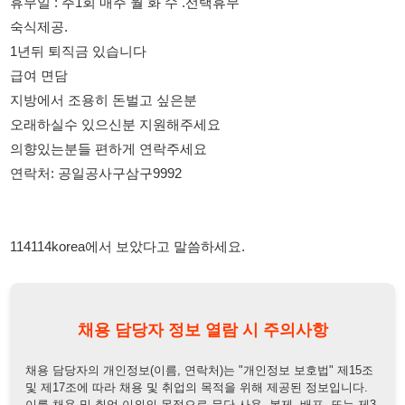
지방에서 조용히 돈벌고 싶은분
오래하실수 있으신분 지원해주세요
의향있는분들 편하게 연락주세요
연락처: 공일공사구삼구9992
114114korea에서 보았다고 말씀하세요.
채용 담당자 정보 열람 시 주의사항
채용 담당자의 개인정보(이름, 연락처)는 "개인정보 보호법" 제15조
및 제17조에 따라 채용 및 취업의 목적을 위해 제공된 정보입니다.
이를 채용 및 취업 이외의 목적으로 무단 사용, 복제, 배포, 또는 제3
자에게 제공할 경우 "개인정보 보호법" 제70조에 의거하여
10년 이
하의 징역 또는 1억원 이하의 벌금
에 처할 수 있음을 엄중히 경고합
니다.
개인정보보호법
채용담당자
상세 보기
정보 열람하기