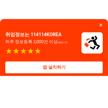
고객센터 문의 남기기
앱 설치하기
114114구인구직 주식회사
대표자 : 장정훈
사업자등록번호 : 440-86-03247
주소 : 인천광역시 연수구 인천타워대로 301, B동 809호
이메일 : 114114korea@naver.com
직업정보제공사업 신고번호 : J1514020250001
통신판매업 신고번호 : 2026-인천연수구-1607
© 114114구인구직. All rights reserved.