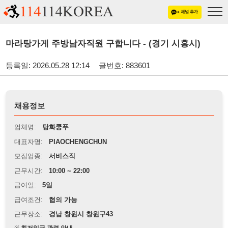
마라탕가게 주방남자직원 구합니다 - (경기 시흥시)
등록일: 2026.05.28 12:14
글번호: 883601
채용정보
업체명:
탕화쿵푸
대표자명:
PIAOCHENGCHUN
모집업종:
서비스직
근무시간:
10:00 ~ 22:00
급여일:
5일
급여조건:
협의 가능
근무장소:
경남 창원시 창원구43
※
최저임금 관련 안내
상세정보 내용에 기재된 급여 및 근무 조건이 최저임금에 미달할 경우, 해당
내용이 적용됩니다.