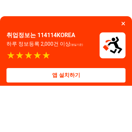
앱 설치하기
114114구인구직 주식회사
대표자 : 장정훈
사업자등록번호 : 440-86-03247
주소 : 인천광역시 연수구 인천타워대로 301, B동 809호
이메일 : 114114korea@naver.com
직업정보제공사업 신고번호 : J1514020250001
통신판매업 신고번호 : 2026-인천연수구-1607
© 114114구인구직. All rights reserved.