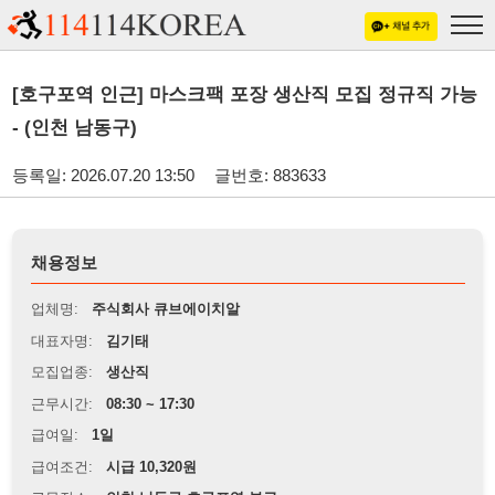
[호구포역 인근] 마스크팩 포장 생산직 모집 정규직 가능
- (인천 남동구)
등록일: 2026.07.20 13:50
글번호: 883633
채용정보
업체명:
주식회사 큐브에이치알
대표자명:
김기태
모집업종:
생산직
근무시간:
08:30 ~ 17:30
급여일:
1일
급여조건:
시급 10,320원
근무장소:
인천 남동구 호구포역 부근
※
최저임금 관련 안내