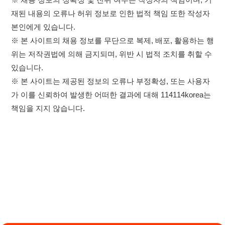
×
이용약관
개인정보처리방침
임금체불사업주
취업정보는 114114KOREA
하루 정보등록 2,000건 이상
고객센터 문의 남기기
(평일기준)
★★★★★
114114구인구직 주식회사
앱 설치하기
대표자 : 장정훈
사업자등록번호 : 440-86-03247
주소 : 인천광역시 연수구 인천타워대로 301, B동 809호
이메일 : 114114korea@naver.com
직업정보제공사업 신고번호 : J1514020250001