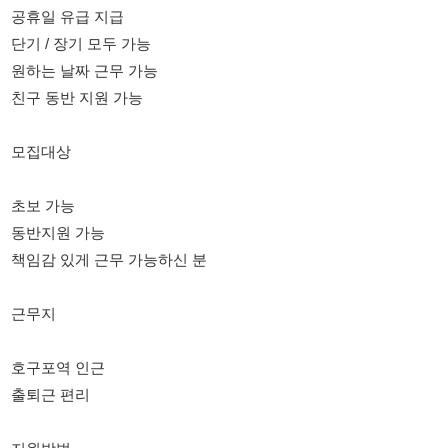
모집대상
초보 가능
동반지원 가능
책임감 있게 근무 가능하신 분
근무지
호구포역 인근
출퇴근 편리
지원방법
성함 / 나이 / 거주지 / “마스크팩 지원”
인사담당자
010-2063-3250
문자로 보내주시면 빠르게 안내드립니다