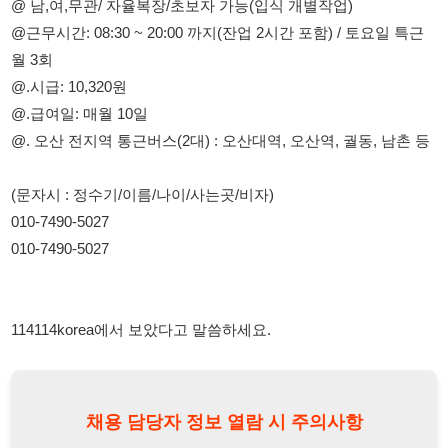
@.급여일: 매월 10일
@. 오산 전지역 통근버스(2대) : 오산대역, 오산역, 궐동, 남촌 등
(문자시 : 정수기/이름/나이/사는곳/비자)
010-7490-5027
010-7490-5027
114114korea에서 보았다고 말씀하세요.
채용 담당자 정보 열람 시 주의사항
채용 담당자의 개인정보(이름, 연락처)는 "개인정보 보호법" 제15조
및 제17조에 따라 채용 및 취업의 목적을 위해 제공된 정보입니다.
이를 채용 및 취업 이외의 목적으로 무단 사용, 복제, 배포, 또는 제3
자에게 제공할 경우 "개인정보 보호법" 제70조에 의거하여
10년 이
하의 징역 또는 1억원 이하의 벌금
에 처할 수 있음을 엄중히 경고합
니다.