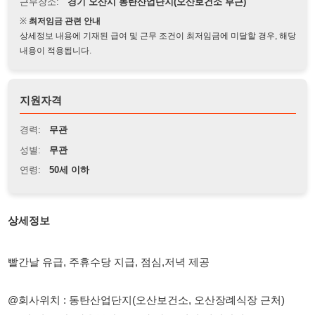
상세정보 내용에 기재된 급여 및 근무 조건이 최저임금에 미달할 경우, 해당
내용이 적용됩니다.
지원자격
경력:
무관
성별:
무관
연령:
50세 이하
상세정보
빨간날 유급, 주휴수당 지급, 점심,저녁 제공
@회사위치 : 동탄산업단지(오산보건소, 오산장례식장 근처)
@ 남,여,무관/ 자율복장/초보자 가능(입식 개별작업)
@근무시간: 08:30 ~ 20:00 까지(잔업 2시간 포함) / 토요일 특근
월 3회
@.시급: 10,320원