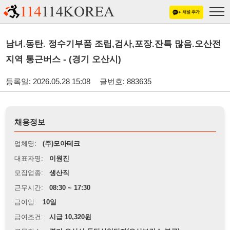
남녀.동탄. 정수기부품 조립,검사,포장.잔특 많음.오산전
지역 통근버스 - (경기 오산시)
등록일: 2026.05.28 15:08
글번호: 883635
채용정보
업체명:
(주)모아테크
대표자명:
이원진
모집업종:
생산직
근무시간:
08:30 ~ 17:30
급여일:
10일
급여조건:
시급 10,320원
근무장소:
경기 오산시 동탄산업단지(오산보건소 부근)
※
최저임금 관련 안내