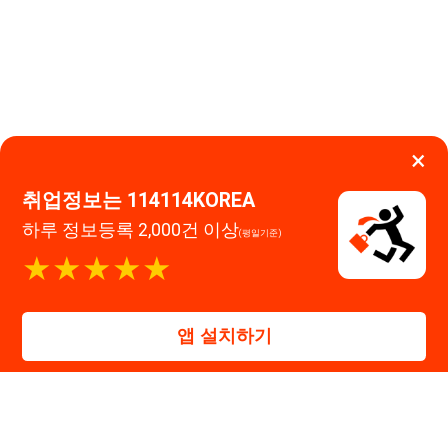
하루 정보등록 2,000건 이상
(평일기준)
이용약관
개인정보처리방침
임금체불사업주
★★★★★
고객센터 문의 남기기
앱 설치하기
114114구인구직 주식회사
대표자 : 장정훈
사업자등록번호 : 440-86-03247
주소 : 인천광역시 연수구 인천타워대로 301, B동 809호
이메일 : 114114korea@naver.com
직업정보제공사업 신고번호 : J1514020250001
통신판매업 신고번호 : 2026-인천연수구-1607
© 114114구인구직. All rights reserved.