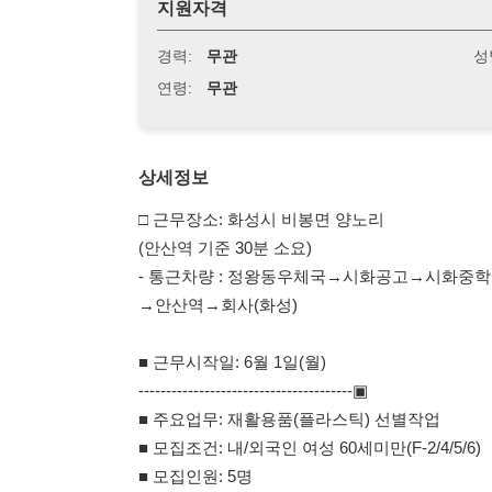
연령:
무관
상세정보
□ 근무장소: 화성시 비봉면 양노리
(안산역 기준 30분 소요)
- 통근차량 : 정왕동우체국→시화공고→시화중학교
→안산역→회사(화성)
■ 근무시작일: 6월 1일(월)
---------------------------------------▣
■ 주요업무: 재활용품(플라스틱) 선별작업
■ 모집조건: 내/외국인 여성 60세미만(F-2/4/5/6)
■ 모집인원: 5명
---------------------------------------▣
■ 근무시간: 07시 00분 ~ 16시 00분(정상)
■ 연장근무: 16시 00분 ~ 18시 00분(연장 2H) - 유동적
- 휴게시간: 중식 1시간, 오전/오후 각 15분
---------------------------------------▣