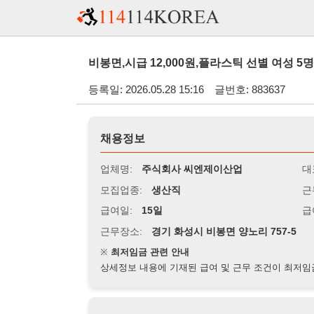
비봉면,시급 12,000원,플라스틱 선별 여성 5명 채용,즉시
등록일: 2026.05.28 15:16
글번호: 883637
채용정보
업체명:
주식회사 씨엔제이산업
대표자명:
모집업종:
생산직
근무시간:
0
급여일:
15일
급여조건:
시
근무장소:
경기 화성시 비봉면 양노리 757-5
※
최저임금 관련 안내
상세정보 내용에 기재된 급여 및 근무 조건이 최저임금에 미달할 
지원자격
경력:
무관
성별:
무관