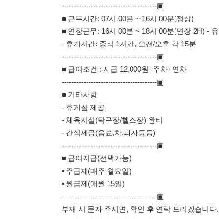
■ 급여조건 : 시급 12,000원+주차+연차
---------------------------------------▣
■ 기타사항
- 휴게실 제공
- 체육시설(탁구장/헬스장) 완비
- 간식제공(음료,차,과자등등)
---------------------------------------▣
■ 급여지급(선택가능)
▪ 주급제(매주 월요일)
▪ 월급제(매월 15일)
---------------------------------------▣
부재 시 문자 주시면, 확인 후 연락 드리겠습니다.
(플라스틱/성함/나이/거주지)
* 담당자 : 윤차장 010-4141-0371
↑↑↑↑↑↑↑↑↑↑↑↑↑↑↑↑↑↑↑↑↑↑
위 번호로 연락 부탁 드립니다.
114114korea에서 보았다고 말씀하세요.