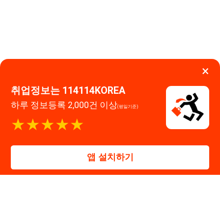
114114구인구직 주식회사
앱 설치하기
대표자 : 장정훈
사업자등록번호 : 440-86-03247
주소 : 인천광역시 연수구 인천타워대로 301, B동 809호
이메일 : 114114korea@naver.com
직업정보제공사업 신고번호 : J1514020250001
통신판매업 신고번호 : 2026-인천연수구-1607
© 114114구인구직. All rights reserved.