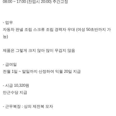
자동차 판넬 조립 스크류 조립 경력자 우대 (여성 50초반까지 가
능)
제품은 그렇게 크지 않아 많이 무겁지 않음
- 급여일
전월 1일 ~ 말일까지 산정하여 익월 20일 지급
- 시급 10,320원
만근수당 지급
- 근무복장 : 상의 제전복 모자
- 비자 가능 - 언어소통 가능자 (중국, 러시아, 베트남 가능)
통근차 원곡동 운행
☆010-3233-0115☆
☆010-3233-0115☆