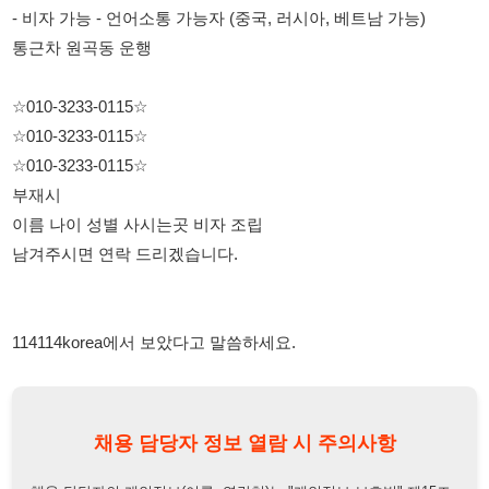
☆010-3233-0115☆
부재시
이름 나이 성별 사시는곳 비자 조립
남겨주시면 연락 드리겠습니다.
114114korea에서 보았다고 말씀하세요.
채용 담당자 정보 열람 시 주의사항
채용 담당자의 개인정보(이름, 연락처)는 "개인정보 보호법" 제15조
및 제17조에 따라 채용 및 취업의 목적을 위해 제공된 정보입니다.
이를 채용 및 취업 이외의 목적으로 무단 사용, 복제, 배포, 또는 제3
자에게 제공할 경우 "개인정보 보호법" 제70조에 의거하여
10년 이
하의 징역 또는 1억원 이하의 벌금
에 처할 수 있음을 엄중히 경고합
니다.
개인정보보호법
채용담당자
상세 보기
정보 열람하기