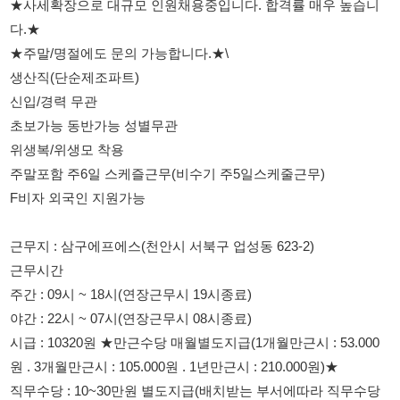
신입/경력 무관
초보가능 동반가능 성별무관
위생복/위생모 착용
주말포함 주6일 스케즐근무(비수기 주5일스케줄근무)
F비자 외국인 지원가능
근무지 : 삼구에프에스(천안시 서북구 업성동 623-2)
근무시간
주간 : 09시 ~ 18시(연장근무시 19시종료)
야간 : 22시 ~ 07시(연장근무시 08시종료)
시급 : 10320원 ★만근수당 매월별도지급(1개월만근시 : 53.000
원 . 3개월만근시 : 105.000원 . 1년만근시 : 210.000원)★
직무수당 : 10~30만원 별도지급(배치받는 부서에따라 직무수당
없을수 있음)
만근시 월평균급여
주간고정 : 300만원
야간고정 : 394만원
업무내용 : 스타벅스에서 판매하는 케익 및 빵류 생산/가공/포장/