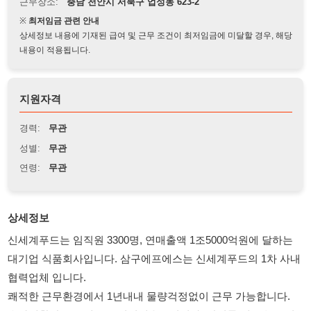
상세정보 내용에 기재된 급여 및 근무 조건이 최저임금에 미달할 경우, 해당
내용이 적용됩니다.
지원자격
경력:
무관
성별:
무관
연령:
무관
상세정보
신세계푸드는 임직원 3300명, 연매출액 1조5000억원에 달하는
대기업 식품회사입니다. 삼구에프에스는 신세계푸드의 1차 사내
협력업체 입니다.
쾌적한 근무환경에서 1년내내 물량걱정없이 근무 가능합니다.
★사세확장으로 대규모 인원채용중입니다. 합격률 매우 높습니
다.★
★주말/명절에도 문의 가능합니다.★\
생산직(단순제조파트)