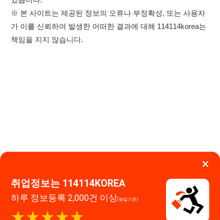
×
이용약관
개인정보처리방침
임금체불사업주
취업정보는 114114KOREA
하루 정보등록 2,000건 이상
(평일기준)
고객센터 문의 남기기
★★★★★
114114구인구직 주식회사
앱 설치하기
대표자 : 장정훈
사업자등록번호 : 440-86-03247
주소 : 인천광역시 연수구 인천타워대로 301, B동 809호
이메일 : 114114korea@naver.com
직업정보제공사업 신고번호 : J1514020250001
통신판매업 신고번호 : 2026-인천연수구-1607
© 114114구인구직. All rights reserved.