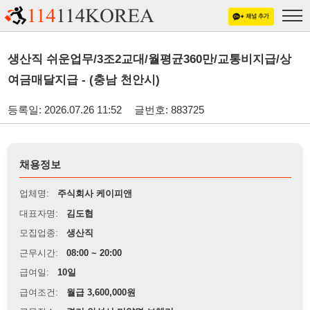
생산직 쉬운업무/3조2교대/월평균360만/교통비지급/상
여금매달지급 - (충남 천안시)
등록일: 2026.07.26 11:52
글번호: 883725
채용정보
업체명:
주식회사 케이피앤
대표자명:
김도협
모집업종:
생산직
근무시간:
08:00 ~ 20:00
급여일:
10일
급여조건:
월급 3,600,000원
근무장소:
경기 안성시 미양면 보체리
※
최저임금 관련 안내