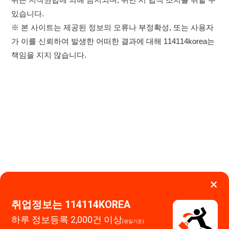
×
이용약관
개인정보처리방침
임금체불사업주
취업정보는 114114KOREA
하루 정보등록 2,000건 이상
(평일기준)
고객센터 문의 남기기
★★★★★
114114구인구직 주식회사
앱 설치하기
대표자 : 장정훈
사업자등록번호 : 440-86-03247
주소 : 인천광역시 연수구 인천타워대로 301, B동 809호
이메일 : 114114korea@naver.com
직업정보제공사업 신고번호 : J1514020250001
통신판매업 신고번호 : 2026-인천연수구-1607
© 114114구인구직. All rights reserved.