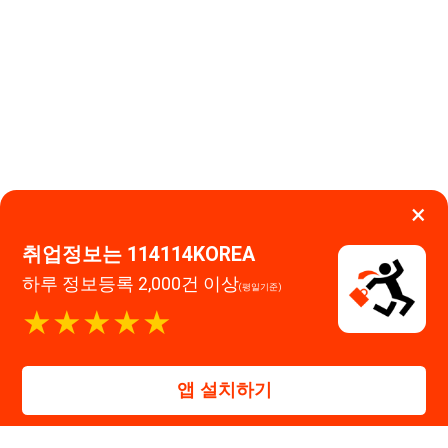
취업정보는 114114KOREA
하루 정보등록 2,000건 이상
(평일기준)
이용약관
개인정보처리방침
임금체불사업주
★★★★★
고객센터 문의 남기기
114114구인구직 주식회사
앱 설치하기
대표자 : 장정훈
사업자등록번호 : 440-86-03247
주소 : 인천광역시 연수구 인천타워대로 301, B동 809호
이메일 : 114114korea@naver.com
직업정보제공사업 신고번호 : J1514020250001
통신판매업 신고번호 : 2026-인천연수구-1607
© 114114구인구직. All rights reserved.