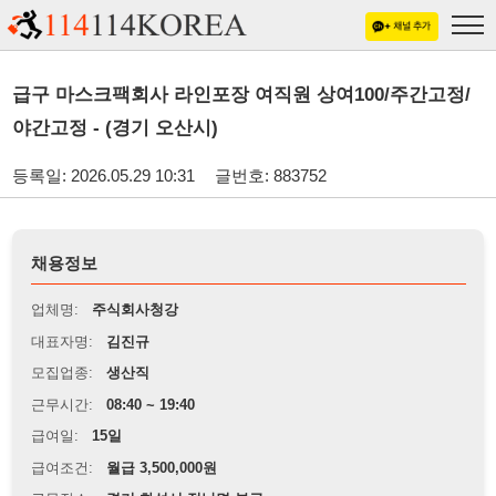
급구 마스크팩회사 라인포장 여직원 상여100/주간고정/
야간고정 - (경기 오산시)
등록일: 2026.05.29 10:31
글번호: 883752
채용정보
업체명:
주식회사청강
대표자명:
김진규
모집업종:
생산직
근무시간:
08:40 ~ 19:40
급여일:
15일
급여조건:
월급 3,500,000원
근무장소:
경기 화성시 정남면 부근
※
최저임금 관련 안내