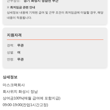
상세정보 내용에 기재된 급여 및 근무 조건이 최저임금에 미달할 경우, 해당
내용이 적용됩니다.
지원자격
경력:
무관
성별:
여
연령:
무관
상세정보
마스크팩회사
회사위치 화성시 정남
상여금100%(매월 급여에 포함지급)
09:00-19:00(잔업1시간고정)
19:00-05:00(잔업1시간고정)
주간고정/야간고정
주차,월차,퇴직금
통근차량