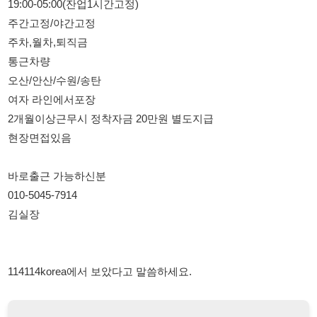
오산/안산/수원/송탄
여자 라인에서포장
2개월이상근무시 정착자금 20만원 별도지급
현장면접있음
바로출근 가능하신분
010-5045-7914
김실장
114114korea에서 보았다고 말씀하세요.
채용 담당자 정보 열람 시 주의사항
채용 담당자의 개인정보(이름, 연락처)는 "개인정보 보호법" 제15조
및 제17조에 따라 채용 및 취업의 목적을 위해 제공된 정보입니다.
이를 채용 및 취업 이외의 목적으로 무단 사용, 복제, 배포, 또는 제3
자에게 제공할 경우 "개인정보 보호법" 제70조에 의거하여
10년 이