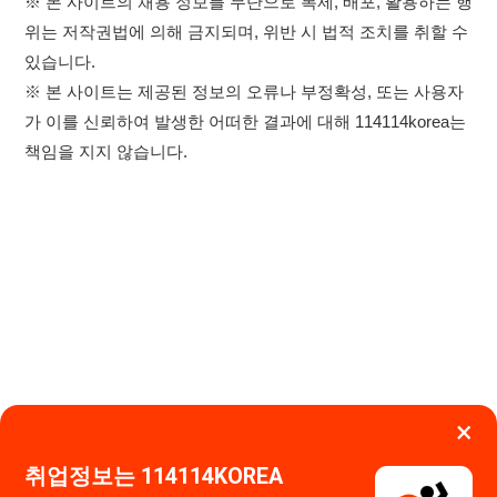
×
취업정보는 114114KOREA
하루 정보등록 2,000건 이상
(평일기준)
★★★★★
이용약관
개인정보처리방침
임금체불사업주
고객센터 문의 남기기
앱 설치하기
114114구인구직 주식회사
대표자 : 장정훈
사업자등록번호 : 440-86-03247