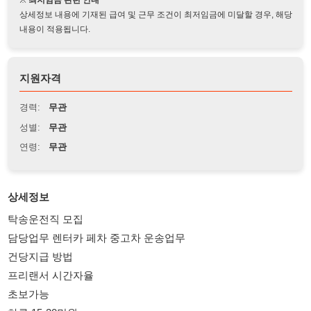
지원자격
경력:
무관
성별:
무관
연령:
무관
상세정보
탁송운전직 모집
담당업무 렌터카 페차 중고차 운송업무
건당지급 방법
프리랜서 시간자율
초보가능
하루 15-20만원
연락처01023236889