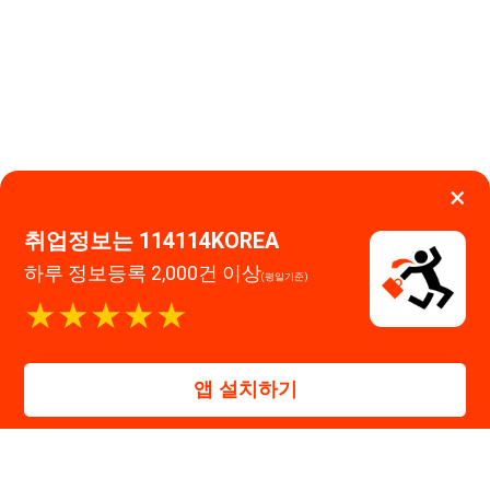
하루 정보등록 2,000건 이상
(평일기준)
이용약관
개인정보처리방침
임금체불사업주
★★★★★
0507-1488-0453
고객센터:
운영시간: 09:00 ~ 18:00 (주말·공휴일 휴무)
114114구인구직 주식회사
앱 설치하기
대표자 : 장정훈
사업자등록번호 : 440-86-03247
주소 : 인천광역시 연수구 인천타워대로 301, B동 809호
이메일 : 114114korea@naver.com
직업정보제공사업 신고번호 : J1514020250001
통신판매업 신고번호 : 2026-인천연수구-1607
© 114114구인구직. All rights reserved.