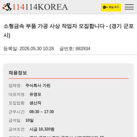
소형금속 부품 가공 사상 작업자 모집합니다 - (경기 군포
시)
등록일: 2026.05.30 10:28
글번호: 883934
채용정보
업체명:
주식회사 가린
대표자명:
유영모
모집업종:
생산직
근무시간:
08:30 ~ 17:30
급여일:
10일
급여조건:
시급 10,320원
근무장소:
경기 군포시 경기 군포시 산본로86번길 47
※
최저임금 관련 안내