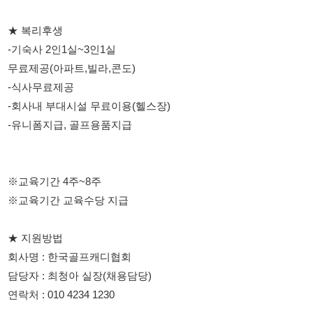
-회사내 부대시설 무료이용(헬스장)
-유니폼지급, 골프용품지급
※교육기간 4주~8주
※교육기간 교육수당 지급
★ 지원방법
회사명 : 한국골프캐디협회
담당자 : 최청아 실장(채용담당)
연락처 : 010 4234 1230
114114korea에서 보았다고 말씀하세요.
채용 담당자 정보 열람 시 주의사항