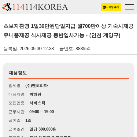
초보자환영 1일30만원당일지급 월700만이상 기숙사제공
유니폼제공 식사제공 동반입사가능 - (인천 계양구)
등록일: 2026.05.30 12:38
글번호: 883950
채용정보
업체명:
(주)엔코리아
대표자명:
박해원
모집업종:
서비스직
근무시간:
09:00 ~ 15:00
급여일:
1일
급여조건:
일당 300,000원
근무장소:
인천 계양구 인근골프장
※
최저임금 관련 안내