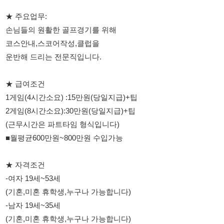
운반해 드리는 전문직입니다.
★ 급여조건
1게임(4시간소요) :15만원(당일지급)+팁
2게임(8시간소요):30만원(당일지급)+팁
(근무시간은 파트타임 형식입니다)
■월평균600만원~800만원 수입가능
★ 자격조건
-여자 19세~53세
(기혼,미혼 휴학생,누구나 가능합니다)
-남자 19세~35세
(기혼,미혼 휴학생,누구나 가능합니다)
★ 복리후생
-기숙사 2인1실~3인1실
무료제공(아파트,빌라,콘도)
-식사무료제공