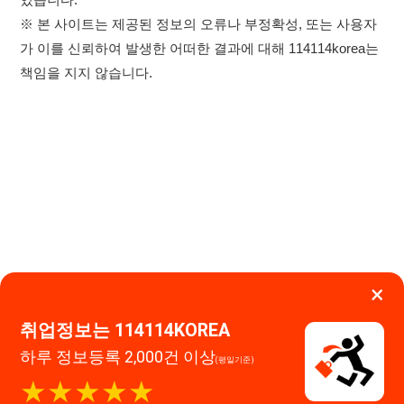
×
이용약관
개인정보처리방침
임금체불사업주
취업정보는 114114KOREA
0507-1488-0453
고객센터:
하루 정보등록 2,000건 이상
(평일기준)
운영시간: 09:00 ~ 18:00 (주말·공휴일 휴무)
★★★★★
114114구인구직 주식회사
앱 설치하기
대표자 : 장정훈
사업자등록번호 : 440-86-03247
주소 : 인천광역시 연수구 인천타워대로 301, B동 809호
이메일 : 114114korea@naver.com
직업정보제공사업 신고번호 : J1514020250001
통신판매업 신고번호 : 2026-인천연수구-1607
© 114114구인구직. All rights reserved.