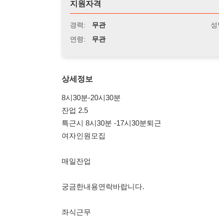
연령:
무관
상세정보
8시30분-20시30분
잔업 2.5
특근시 8시30분 -17시30분퇴근
여자인원모집
매일잔업
궁금한내용연락바랍니다.
좌식근무
통근차량운행합니다
주급.일당 가능