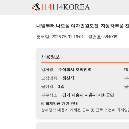
내일부터 나오실 여자인원모집. 자동차부품 잔업많습니다. 
등록일: 2026.05.31 16:01
글번호: 884009
채용정보
업체명:
주식회사 호박인력
대표자명:
모집업종:
생산직
근무시간:
0
급여일:
1일
급여조건:
시
근무장소:
경기 시흥시 시흥시 시화공단
※
최저임금 관련 안내
상세정보 내용에 기재된 급여 및 근무 조건이 최저임금에 미달할 
지원자격
경력:
무관
성별:
여