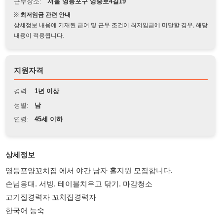
상세정보 내용에 기재된 급여 및 근무 조건이 최저임금에 미달할 경우, 해당
내용이 적용됩니다.
지원자격
경력:
1년 이상
성별:
남
연령:
45세 이하
상세정보
영등포양꼬치집 에서 야간 남자 홀지원 모집합니다.
손님응대. 서빙. 테이블치우고 닦기. 마감청소
고기집경력자 꼬치집경력자
한국어 능숙
나이:45세이하 (남자)
비자:F4.F5.F6 국적
시간:17:00~5：00