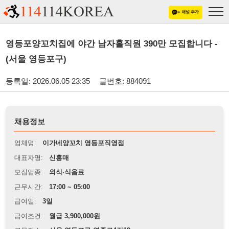
영등포양꼬치집에 야간 남자홀직원 390만 모집합니다 -
(서울 영등포구)
등록일: 2026.06.05 23:35
글번호: 884091
채용정보
업체명:
이가네양꼬치 영등포직영점
대표자명:
신홍매
모집업종:
외식·식음료
근무시간:
17:00 ~ 05:00
급여일:
3일
급여조건:
월급 3,900,000원
근무장소:
서울 영등포구 영중로4길19
※
최저임금 관련 안내