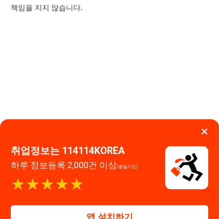
×
취업정보는 114114KOREA
하루 정보등록 2,000건 이상
(평일기준)
이용약관
개인정보처리방침
임금체불사업주
★★★★★
고객센터 문의 남기기
114114구인구직 주식회사
앱 설치하기
대표자 : 장정훈
사업자등록번호 : 440-86-03247
주소 : 인천광역시 연수구 인천타워대로 301, B동 809호
이메일 : 114114korea@naver.com
직업정보제공사업 신고번호 : J1514020250001
통신판매업 신고번호 : 2026-인천연수구-1607
© 114114구인구직. All rights reserved.