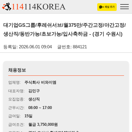
대기업GS그룹/후레쉬서브/월375만/주간고정/야간고정/
생산직/동반가능/초보가능/입사축하금 - (경기 수원시)
등록일: 2026.06.01 09:04
글번호: 884121
채용정보
업체명:
주식회사 비와이엠
대표자명:
김민구
모집업종:
생산직
근무시간:
08:00 ~ 17:00
급여일:
15일
급여조건:
월급 3,750,000원
근무장소:
경기 오산시 황새로149번길 3
※
최저임금 관련 안내