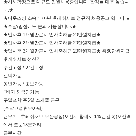
★입사후 1개월만근시 입사축하금 20만원지급★
★입사후 2개월만근시 입사축하금 20만원지급★
★입사후 3개월만근시 입사축하금 20만원지급★ 총60만원지급
후레쉬서브 생산직
주간고정 / 야간고정
선택가능
동반가능 / 초보가능
F비자 외국인가능
주말포함 주5일 스케줄 근무
(주말고정휴무아님)
근무지 : 후레쉬서브 오산공장(오산시 황새로 149번길 3)(오산역
에서 도보13분거리)
근무시간
주간 : 08시 ~ 17시(최대 잔업시19시 종료)
야간 : 18시 ~ 03시(최대 잔업시05시 종료)
생산op 월평균급여(신입사원기준)(op직무수당35만원지급)(추후
관리직으로 승진가능)
주간고정 : 305만원 ~ 315만원