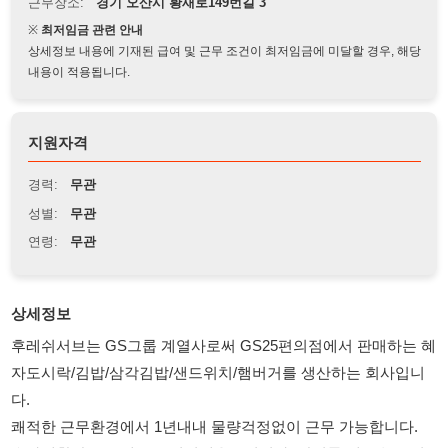
상세정보 내용에 기재된 급여 및 근무 조건이 최저임금에 미달할 경우, 해당
내용이 적용됩니다.
지원자격
경력:
무관
성별:
무관
연령:
무관
상세정보
후레쉬서브는 GS그룹 계열사로써 GS25편의점에서 판매하는 혜
자도시락/김밥/삼각김밥/샌드위치/햄버거를 생산하는 회사입니
다.
쾌적한 근무환경에서 1년내내 물량걱정없이 근무 가능합니다.
★사세확장으로 대규모 인원채용중입니다. 합격률 매우 높습니
다.★
★아웃소싱 소속이 아닌 후레쉬서브 정규직 채용공고 입니다.★
★주말/명절에도 문의 가능합니다.★