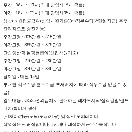
야간고정 : 365만원 ~ 375만원
단순생산직 월평균급여(신입사원기준)
주간고정 : 270만원 ~ 280만원
야간고정 : 330만원 ~ 340만원
급여일 : 매월 15일
부서별 직무수당 별도지급(부서배치에 따라 직무수당 없을수 있
음)
업무내용 : GS25편의점에서 판매하는 혜자도시락/삼각김밥/샌드
위치/햄버거 생산
(전처리/가공/토핑/포장/계량) 및 생산 오퍼레이터
작업장온도 쾌적합니다. 1년내내 쾌적하게근무가능합니다.
통근버스운행(수원 / 오산 / 화성 전지역운행)
자차출퇴근자 주차가능
상세노선 전화/문자문의
채용담당 : 010 2677 4489 / 010 6725 8373
복지혜택
GS SHOP 최대 25%할인(한도 연 500만원) GS THE FRESH 수
퍼 및 인터넷몰 할인