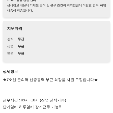
지원자격
경력:
무관
성별:
무관
연령:
무관
상세정보
★7호선 춘의역 신중동역 부근 화장품 사원 모집합니다★
근무시간 : 09시~18시 (잔업 선택가능)
단기알바 하루알바 장기근무 가능!!
단춘 초보 경험없는 분들도 일알려드려요~
대하아웃소싱