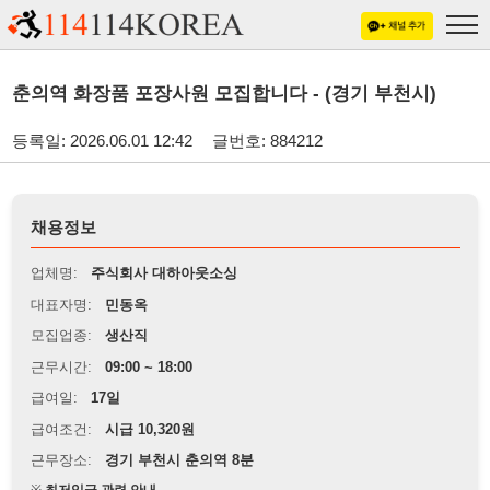
춘의역 화장품 포장사원 모집합니다 - (경기 부천시)
등록일: 2026.06.01 12:42
글번호: 884212
채용정보
업체명:
주식회사 대하아웃소싱
대표자명:
민동옥
모집업종:
생산직
근무시간:
09:00 ~ 18:00
급여일:
17일
급여조건:
시급 10,320원
근무장소:
경기 부천시 춘의역 8분
※
최저임금 관련 안내
상세정보 내용에 기재된 급여 및 근무 조건이 최저임금에 미달할 경우, 해당
내용이 적용됩니다.