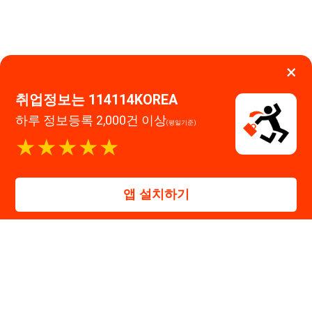
고객센터 문의 남기기
앱 설치하기
114114구인구직 주식회사
대표자 : 장정훈
사업자등록번호 : 440-86-03247
주소 : 인천광역시 연수구 인천타워대로 301, B동 809호
이메일 : 114114korea@naver.com
직업정보제공사업 신고번호 : J1514020250001
통신판매업 신고번호 : 2026-인천연수구-1607
© 114114구인구직. All rights reserved.