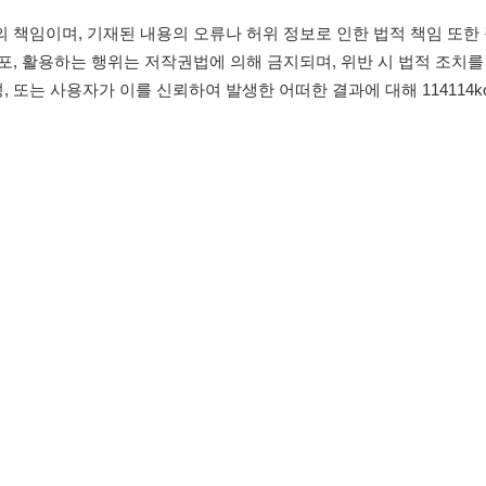
침
임금체불사업주
유튜브
인