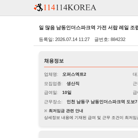
일 많음 남동인더스파크역 가전 서랍 레일 조립 포장 단순
등록일: 2026.07.14 11:27
글번호: 884232
채용정보
업체명:
오퍼스엑트2
대표자명:
모집업종:
생산직
근무시간:
0
급여일:
10일
급여조건:
시
근무장소:
인천 남동구 남동인더스파크역 도보7분
※
최저임금 관련 안내
상세정보 내용에 기재된 급여 및 근무 조건이 최저임금에 미달할 
지원자격
경력:
무관
성별:
무관