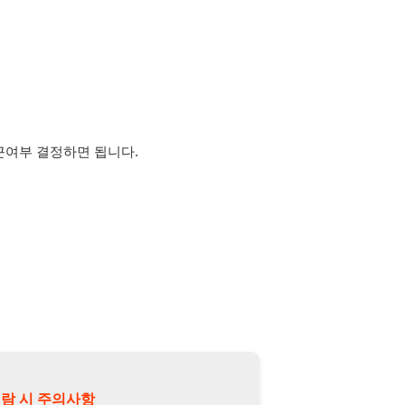
정하면 됩니다.
의사항
제15조 및 제17조에 따라 채용
또는 제3자에게 제공할 경우 "개인
억원 이하의 벌금
에 처할 수 있음을
담당자 정보 열람하기