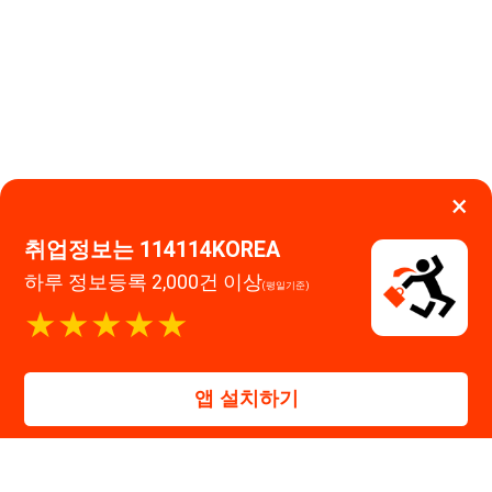
취업정보는 114114KOREA
하루 정보등록 2,000건 이상
(평일기준)
이용약관
개인정보처리방침
임금체불사업주
★★★★★
고객센터 문의 남기기
앱 설치하기
114114구인구직 주식회사
대표자 : 장정훈
사업자등록번호 : 440-86-03247
주소 : 인천광역시 연수구 인천타워대로 301, B동 809호
이메일 : 114114korea@naver.com
직업정보제공사업 신고번호 : J1514020250001
통신판매업 신고번호 : 2026-인천연수구-1607
© 114114구인구직. All rights reserved.