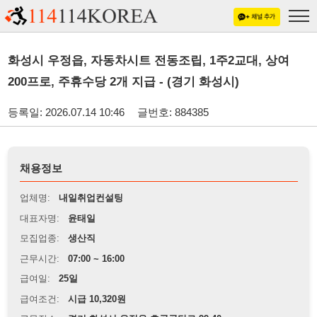
화성시 우정읍, 자동차시트 전동조립, 1주2교대, 상여
200프로, 주휴수당 2개 지급 - (경기 화성시)
등록일: 2026.07.14 10:46
글번호: 884385
채용정보
업체명:
내일취업컨설팅
대표자명:
윤태일
모집업종:
생산직
근무시간:
07:00 ~ 16:00
급여일:
25일
급여조건:
시급 10,320원
근무장소:
경기 화성시 우정읍 호곡공단로 99-40
※
최저임금 관련 안내