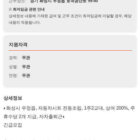
상세정보 내용에 기재된 급여 및 근무 조건이 최저임금에 미달할 경우, 해당
내용이 적용됩니다.
지원자격
경력:
무관
성별:
무관
연령:
무관
상세정보
◐화성시 우정읍, 자동차시트 전동조립, 1주2교대, 상여 200%, 주
휴수당 2개 지급, 자차출퇴근◐
긴급모집
◈업무내용 : 자동차시트 전동조립, 전선체결
◈근무지역 : 화성시 우정읍 호곡공단로 99-40
◈자격조건 : 내국인, 외국인가능(F 비자), 동반가능
◈근무형태 : 1주2교대, 주간 07:00~16:00, 야간 16:00~01:00, 잔