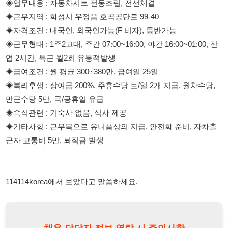
업 2시간, 특근 월2회 유동적발생
◈급여조건 : 월 평균 300~380만, 급여일 25일
◈복리후생 : 상여금 200%, 주휴수당 토/일 2개 지급, 월차수당,
만근수당 5만, 국/공휴일 유급
◈숙식관련 : 기숙사 없음, 식사 제공
◈기타사항 : 근무복으로 유니폼상의 지급, 안전화 준비, 자차출
근자 교통비 5만, 퇴직금 발생
114114korea에서 보았다고 말씀하세요.
채용 담당자 정보 열람 시 주의사항
채용 담당자의 개인정보(이름, 연락처)는 "개인정보 보호법" 제15조
및 제17조에 따라 채용 및 취업의 목적을 위해 제공된 정보입니다.
이를 채용 및 취업 이외의 목적으로 무단 사용, 복제, 배포, 또는 제3
자에게 제공할 경우 "개인정보 보호법" 제70조에 의거하여
10년 이
하의 징역 또는 1억원 이하의 벌금
에 처할 수 있음을 엄중히 경고합