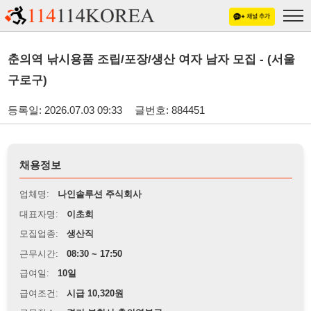
춘의역 낚시용품 조립/포장/생산 여자 남자 모집 - (서울
구로구)
등록일: 2026.07.03 09:33
글번호: 884451
채용정보
업체명:
나인솔루션 주식회사
대표자명:
이초희
모집업종:
생산직
근무시간:
08:30 ~ 17:50
급여일:
10일
급여조건:
시급 10,320원
근무장소:
경기 부천시 춘의역부근
※
최저임금 관련 안내