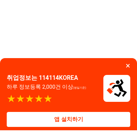
취업정보는 114114KOREA
하루 정보등록 2,000건 이상
(평일기준)
이용약관
개인정보처리방침
임금체불사업주
★★★★★
고객센터 문의 남기기
114114구인구직 주식회사
앱 설치하기
대표자 : 장정훈
사업자등록번호 : 440-86-03247
주소 : 인천광역시 연수구 인천타워대로 301, B동 809호
이메일 : 114114korea@naver.com
직업정보제공사업 신고번호 : J1514020250001
통신판매업 신고번호 : 2026-인천연수구-1607
© 114114구인구직. All rights reserved.