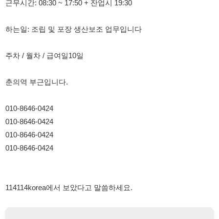
주차 / 월차 / 급여일10일
춘의역 부근입니다.
010-8646-0424
010-8646-0424
010-8646-0424
010-8646-0424
114114korea에서 보았다고 말씀하세요.
채용 담당자 정보 열람 시 주의사항
채용 담당자의 개인정보(이름, 연락처)는 "개인정보 보호법" 제15조
및 제17조에 따라 채용 및 취업의 목적을 위해 제공된 정보입니다.
이를 채용 및 취업 이외의 목적으로 무단 사용, 복제, 배포, 또는 제3
자에게 제공할 경우 "개인정보 보호법" 제70조에 의거하여
10년 이