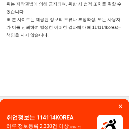
×
이용약관
개인정보처리방침
임금체불사업주
0507-1488-0453
고객센터:
취업정보는 114114KOREA
운영시간: 09:00 ~ 18:00 (주말·공휴일 휴무)
하루 정보등록 2,000건 이상
(평일기준)
114114구인구직 주식회사
★★★★★
대표자 : 장정훈
사업자등록번호 : 440-86-03247
앱 설치하기
주소 : 인천광역시 연수구 인천타워대로 301, B동 809호
이메일 : 114114korea@naver.com
직업정보제공사업 신고번호 : J1514020250001
통신판매업 신고번호 : 2026-인천연수구-1607
© 114114구인구직. All rights reserved.