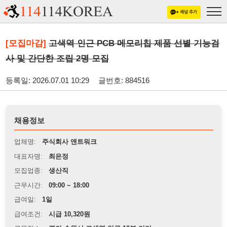
[모집마감]
고색역 인근 PCB 메모리칩 제품 선별 기능검
사 및 간단한 조립 2명 모집
등록일: 2026.07.01 10:29
글번호: 884516
채용정보
업체명:
주식회사 앤트워크
대표자명:
최은정
모집업종:
생산직
근무시간:
09:00 ~ 18:00
급여일:
1일
급여조건:
시급 10,320원
근무장소:
경기 수원시 고색역 인근 10분 거리
※
최저임금 관련 안내