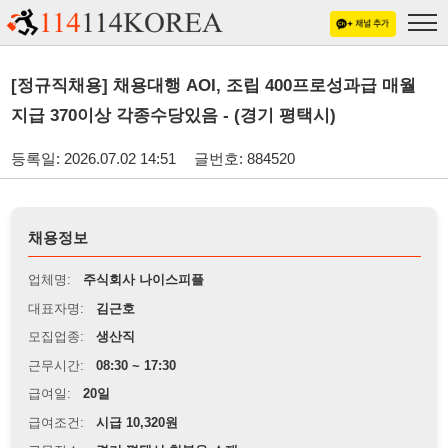
[정규직채용] 채용대행 AOI, 조립 400프로성과급 매월
지급 370이상 각종수당있음 - (경기 평택시)
등록일: 2026.07.02 14:51
글번호: 884520
채용정보
업체명:
주식회사 나이스피플
대표자명:
김근호
모집업종:
생산직
근무시간:
08:30 ~ 17:30
급여일:
20일
급여조건:
시급 10,320원
근무장소:
경기 평택시 청북읍 소재
※
최저임금 관련 안내