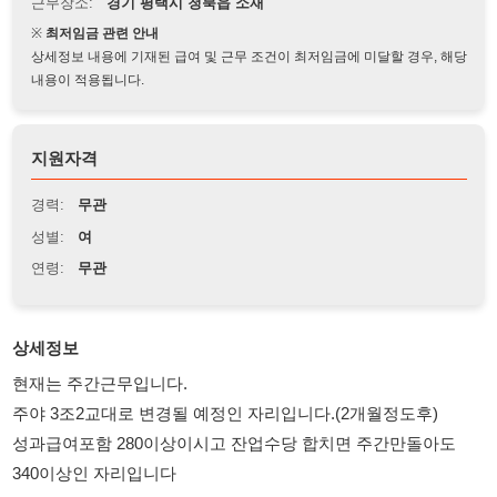
상세정보 내용에 기재된 급여 및 근무 조건이 최저임금에 미달할 경우, 해당
내용이 적용됩니다.
지원자격
경력:
무관
성별:
여
연령:
무관
상세정보
현재는 주간근무입니다.
주야 3조2교대로 변경될 예정인 자리입니다.(2개월정도후)
성과급여포함 280이상이시고 잔업수당 합치면 주간만돌아도
340이상인 자리입니다
모집파트 : AOI pcb광학검사, 조립
하시는일 : 자동차 전자부품 생산
평택 오산 송탄 지역 통근버스 운행합니다.