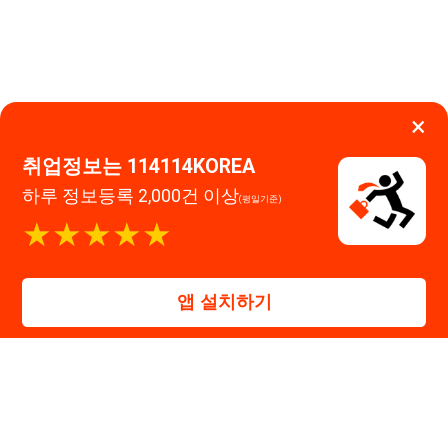
★★★★★
0507-1488-0453
고객센터:
운영시간: 09:00 ~ 18:00 (주말·공휴일 휴무)
앱 설치하기
114114구인구직 주식회사
대표자 : 장정훈
사업자등록번호 : 440-86-03247
주소 : 인천광역시 연수구 인천타워대로 301, B동 809호
이메일 : 114114korea@naver.com
직업정보제공사업 신고번호 : J1514020250001
통신판매업 신고번호 : 2026-인천연수구-1607
© 114114구인구직. All rights reserved.