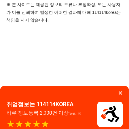
×
취업정보는 114114KOREA
하루 정보등록 2,000건 이상
이용약관
개인정보처리방침
임금체불사업주
(평일기준)
★★★★★
고객센터 문의 남기기
114114구인구직 주식회사
앱 설치하기
대표자 : 장정훈
사업자등록번호 : 440-86-03247
주소 : 인천광역시 연수구 인천타워대로 301, B동 809호
이메일 : 114114korea@naver.com
직업정보제공사업 신고번호 : J1514020250001
통신판매업 신고번호 : 2026-인천연수구-1607
© 114114구인구직. All rights reserved.