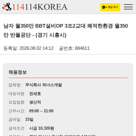
남자 월350만 BBT설비OP 3조2교대 쾌적한환경 월350
만 반월공단 - (경기 시흥시)
등록일: 2026.08.02 14:12
글번호: 884611
채용정보
업체명:
주식회사 위너스개발
대표자명:
전세호
모집업종:
생산직
근무시간:
09:00 ~ 21:00
급여일:
15일
급여조건:
시급 10,320원
근무장소:
경기 안산시 원시동 범지기로 141번길
※
최저임금 관련 안내