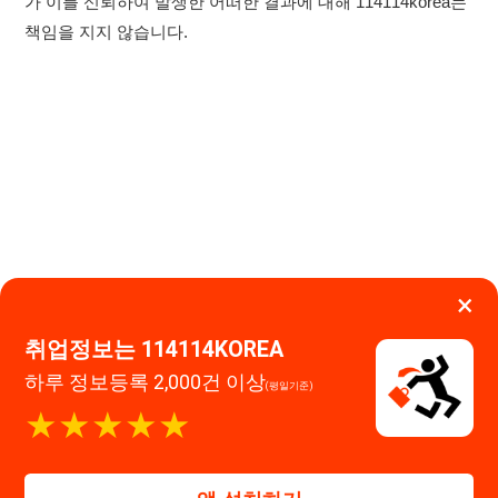
×
취업정보는 114114KOREA
하루 정보등록 2,000건 이상
(평일기준)
★★★★★
이용약관
개인정보처리방침
임금체불사업주
0507-1488-0453
고객센터:
앱 설치하기
운영시간: 09:00 ~ 18:00 (주말·공휴일 휴무)
114114구인구직 주식회사
대표자 : 장정훈
사업자등록번호 : 440-86-03247
주소 : 인천광역시 연수구 인천타워대로 301, B동 809호
이메일 : 114114korea@naver.com
직업정보제공사업 신고번호 : J1514020250001
통신판매업 신고번호 : 2026-인천연수구-1607