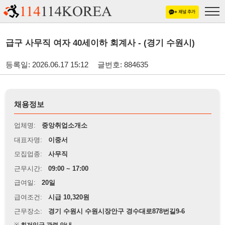
급구 사무직 여자 40세이하 회계사 - (경기 수원시)
등록일: 2026.06.17 15:12
글번호: 884635
채용정보
업체명:
중앙취업소개소
대표자명:
이중서
모집업종:
사무직
근무시간:
09:00 ~ 17:00
급여일:
20일
급여조건:
시급 10,320원
근무장소:
경기 수원시 수원시장안구 경수대로878번길9-6
※
최저임금 관련 안내
상세정보 내용에 기재된 급여 및 근무 조건이 최저임금에 미달할 경우, 해당
내용이 적용됩니다.