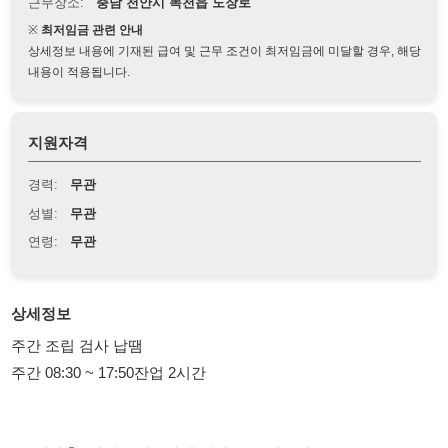
상세정보 내용에 기재된 급여 및 근무 조건이 최저임금에 미달할 경우, 해당
내용이 적용됩니다.
지원자격
경력:
무관
성별:
무관
연령:
무관
상세정보
주간 조립 검사 납땜
주간 08:30 ~ 17:50잔업 2시간
2교대사출 (사상 포장 ) 남여 잔업 특근 가능자
주간 잔업2시간 야간 잔업 4시간
2교대 SMT OP ICT검사 후공정