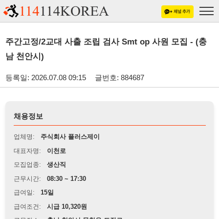
주간고정/2교대 사출 조립 검사 Smt op 사원 모집 - (충
남 천안시)
등록일: 2026.07.08 09:15
글번호: 884687
채용정보
업체명:
주식회사 플러스제이
대표자명:
이천로
모집업종:
생산직
근무시간:
08:30 ~ 17:30
급여일:
15일
급여조건:
시급 10,320원
근무장소:
충남 천안시 목천읍 도장로
※
최저임금 관련 안내