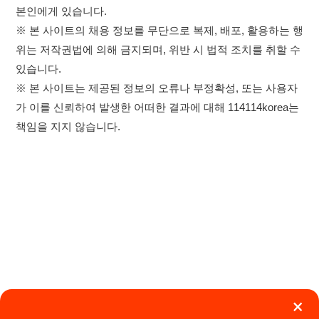
×
취업정보는 114114KOREA
이용약관
개인정보처리방침
임금체불사업주
하루 정보등록 2,000건 이상
(평일기준)
★★★★★
고객센터 문의 남기기
114114구인구직 주식회사
앱 설치하기
대표자 : 장정훈
사업자등록번호 : 440-86-03247
주소 : 인천광역시 연수구 인천타워대로 301, B동 809호