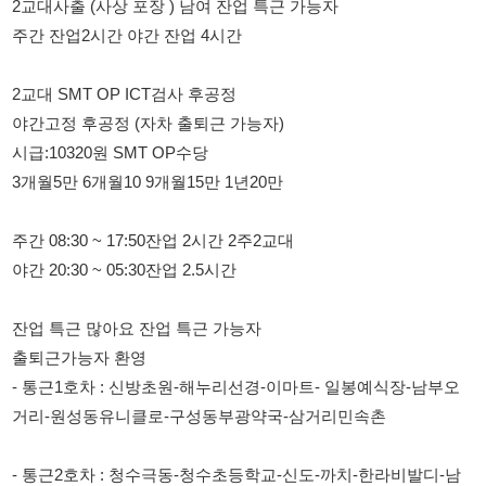
야간고정 후공정 (자차 출퇴근 가능자)
시급:10320원 SMT OP수당
3개월5만 6개월10 9개월15만 1년20만
주간 08:30 ~ 17:50잔업 2시간 2주2교대
야간 20:30 ~ 05:30잔업 2.5시간
잔업 특근 많아요 잔업 특근 가능자
출퇴근가능자 환영
- 통근1호차 : 신방초원-해누리선경-이마트- 일봉예식장-남부오
거리-원성동유니클로-구성동부광약국-삼거리민속촌
- 통근2호차 : 청수극동-청수초등학교-신도-까치-한라비발디-남
관리 -풍세입구-가송리-미죽리
이팀장 010-7997-6531