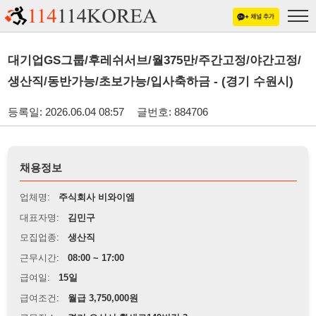
대기업GS그룹/후레쉬서브/월375만/주간고정/야간고정/
생산직/동반가능/초보가능/입사축하금 - (경기 수원시)
등록일: 2026.06.04 08:57
글번호: 884706
채용정보
업체명:
주식회사 비와이엠
대표자명:
김민구
모집업종:
생산직
근무시간:
08:00 ~ 17:00
급여일:
15일
급여조건:
월급 3,750,000원
근무장소:
경기 오산시 황새로149번길 3
※
최저임금 관련 안내