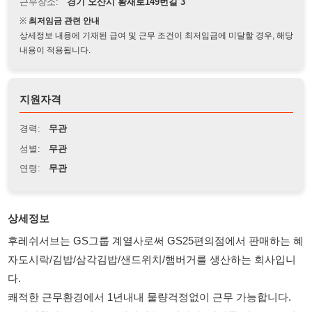
상세정보 내용에 기재된 급여 및 근무 조건이 최저임금에 미달할 경우, 해당
내용이 적용됩니다.
지원자격
경력:
무관
성별:
무관
연령:
무관
상세정보
후레쉬서브는 GS그룹 계열사로써 GS25편의점에서 판매하는 혜
자도시락/김밥/삼각김밥/샌드위치/햄버거를 생산하는 회사입니
다.
쾌적한 근무환경에서 1년내내 물량걱정없이 근무 가능합니다.
★사세확장으로 대규모 인원채용중입니다. 합격률 매우 높습니
다.★
★아웃소싱 소속이 아닌 후레쉬서브 정규직 채용공고 입니다.★
★주말/명절에도 문의 가능합니다.★