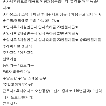
★입사후 1개월만근시 입사축하금 20만원지급★
★입사후 2개월만근시 입사축하금 20만원지급★
★입사후 3개월만근시 입사축하금 20만원지급★ 총60만원지급
후레쉬서브 생산직
주간고정 / 야간고정
선택가능
동반가능 / 초보가능
F비자 외국인가능
주말포함 주5일 스케줄 근무
(주말고정휴무아님)
근무지 : 후레쉬서브 오산공장(오산시 황새로 149번길 3)(오산역
에서 도보13분거리)
근무시간
주간 : 08시 ~ 17시(최대 잔업시19시 종료)
야간 : 18시 ~ 03시(최대 잔업시05시 종료)
생산op 월평균급여(신입사원기준)(op직무수당35만원지급)(추후
관리직으로 승진가능)
주간고정 : 305만원 ~ 315만원