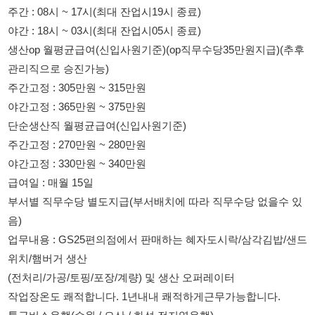
야간고정 : 365만원 ~ 375만원
단순생산직 월평균급여(신입사원기준)
주간고정 : 270만원 ~ 280만원
야간고정 : 330만원 ~ 340만원
급여일 : 매월 15일
부서별 직무수당 별도지급(부서배치에 따라 직무수당 없을수 있
음)
업무내용 : GS25편의점에서 판매하는 혜자도시락/삼각김밥/샌드
위치/햄버거 생산
(전처리/가공/토핑/포장/계량) 및 생산 오퍼레이터
작업장온도 쾌적합니다. 1년내내 쾌적하게근무가능합니다.
통근버스운행(수원 / 오산 / 화성 전지역운행)
자차출퇴근자 주차가능
상세노선 전화/문자문의
채용담당 : 010 2677 4489 / 010 6725 8373
복지혜택
GS SHOP 최대 25%할인(한도 연 500만원) GS THE FRESH 수
퍼 및 인터넷몰 할인