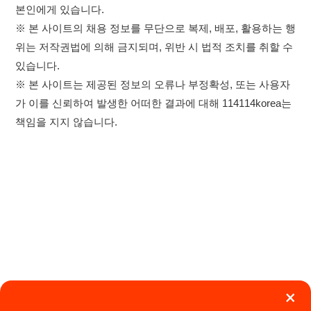
×
이용약관
개인정보처리방침
임금체불사업주
취업정보는 114114KOREA
하루 정보등록 2,000건 이상
고객센터 문의 남기기
(평일기준)
★★★★★
114114구인구직 주식회사
앱 설치하기
대표자 : 장정훈
사업자등록번호 : 440-86-03247
주소 : 인천광역시 연수구 인천타워대로 301, B동 809호
이메일 : 114114korea@naver.com
직업정보제공사업 신고번호 : J1514020250001
통신판매업 신고번호 : 2026-인천연수구-1607