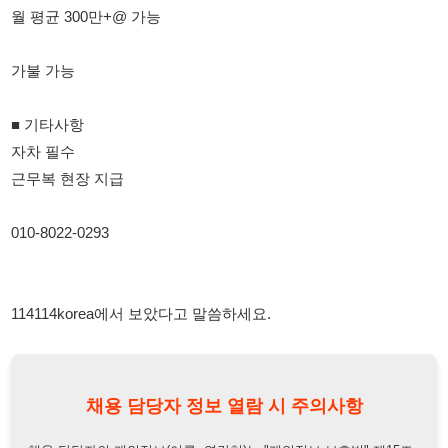
자차 필수
근무복 현장 지급
010-8022-0293
114114korea에서 보았다고 말씀하세요.
채용 담당자 정보 열람 시 주의사항
채용 담당자의 개인정보(이름, 연락처)는 "개인정보 보호법" 제15조
및 제17조에 따라 채용 및 취업의 목적을 위해 제공된 정보입니다.
이를 채용 및 취업 이외의 목적으로 무단 사용, 복제, 배포, 또는 제3
자에게 제공할 경우 "개인정보 보호법" 제70조에 의거하여
10년 이
하의 징역 또는 1억원 이하의 벌금
에 처할 수 있음을 엄중히 경고합
니다.
개인정보보호법
채용담당자
상세 보기
정보 열람하기