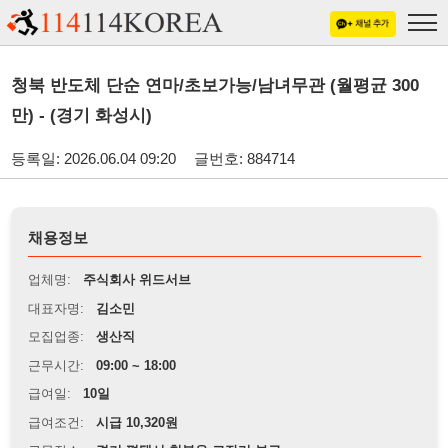
청북 반도체 단순 연마/초보가능/남녀무관 (월평균 300
만) - (경기 화성시)
등록일: 2026.06.04 09:20
글번호: 884714
채용정보
업체명:
주식회사 위드서브
대표자명:
김소민
모집업종:
생산직
근무시간:
09:00 ~ 18:00
급여일:
10일
급여조건:
시급 10,320원
근무장소:
경기 평택시 청북읍 고잔리 부근
※
최저임금 관련 안내